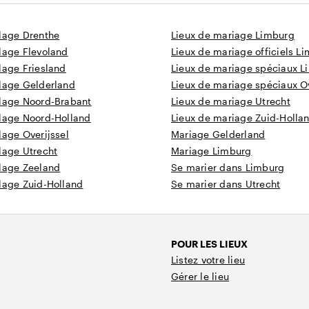
plage Drenthe
Lieux de mariage Limburg
lage Flevoland
Lieux de mariage officiels L
lage Friesland
Lieux de mariage spéciaux L
plage Gelderland
Lieux de mariage spéciaux Ov
plage Noord-Brabant
Lieux de mariage Utrecht
plage Noord-Holland
Lieux de mariage Zuid-Holla
lage Overijssel
Mariage Gelderland
lage Utrecht
Mariage Limburg
plage Zeeland
Se marier dans Limburg
lage Zuid-Holland
Se marier dans Utrecht
POUR LES LIEUX
Listez votre lieu
Gérer le lieu