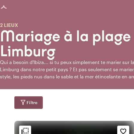
age chargée
2 LIEUX
Mariage à la plage
Limburg
Qui a besoin d'Ibiza... si tu peux simplement te marier sur 
Limburg dans notre petit pays ? Et pas seulement se mari
style, les pieds nus dans le sable et la mer étincelante en ar
fantastique pavillon de plage et tu as le mariage sur la pl
néerlandaise coopère plus souvent que tu ne le penses, le
d'ensoleillement augmente considérablement et fait dispar
filter_alt
Filtre
pluie comme neige au soleil. Alors dis "Oui !" au mariage su
Limburg !
flip_to_back
flip_to_back
ment
Accessibilité et emplacemen
Ambiance
favorite_border