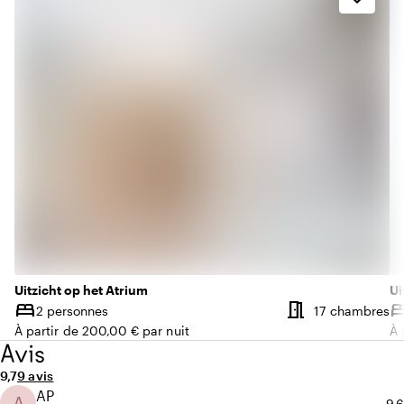
Uitzicht op het Atrium
Ui
meeting_room
bed
be
N
2 personnes
17 chambres
Capacité
Ca
À partir de 200,00 € par nuit
À 
Avis
Note moyenne de 9,7 sur 10
Nombre d'avis : 9
9,7
9 avis
AP
A
No
9,6