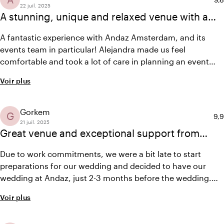
22 juil. 2025
A stunning, unique and relaxed venue with a
wonderful dedicated events team!
A fantastic experience with Andaz Amsterdam, and its
events team in particular! Alejandra made us feel
comfortable and took a lot of care in planning an event
that truly reflected us. Great communication throughout.
Voir plus
On the day, Sasha, Bella and the rest of the team worked
very hard to ensure that we were well taken care of, and
contributed to the joyful and relaxed atmosphere of the
Gorkem
G
Not
9,9
event!
21 juil. 2025
Great venue and exceptional support from
Alejandra and the Andaz team!
Due to work commitments, we were a bit late to start
preparations for our wedding and decided to have our
wedding at Andaz, just 2-3 months before the wedding.
Alejandra was above and beyond in terms of helping us to
Voir plus
prepare for our special day (and even helped us to
organize a boat tour with our guests that dropped us to