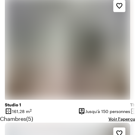
favorite_border
Studio 1
Th
border_outer
person_pin
border_o
2
161,28 m
Jusqu'à 150 personnes
Superficie
Capacité
Su
Quantité de chambres : 5
Chambres
(
5
)
Voir l'aperçu
favorite_border