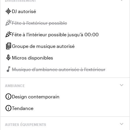
expand_more
DIVERTISSEMENT
graphic_eq
DJ autorisé
celebration
Indisponible :
Fête à l'extérieur possible
celebration
Fête à l'intérieur possible jusqu'à 00:00
speaker_group
Groupe de musique autorisé
mic
Micros disponibles
music_note
Indisponible :
Musique d'ambiance autorisée à l'extérieur
expand_more
AMBIANCE
info
Design contemporain
info
Tendance
expand_more
AUTRES ÉQUIPEMENTS