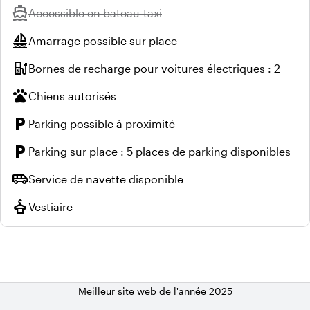
directions_boat
Indisponible :
Accessible en bateau-taxi
sailing
Amarrage possible sur place
ev_station
Bornes de recharge pour voitures électriques : 2
pets
Chiens autorisés
local_parking
Parking possible à proximité
local_parking
Parking sur place : 5 places de parking disponibles
airport_shuttle
Service de navette disponible
styler
Vestiaire
Meilleur site web de l'année 2025