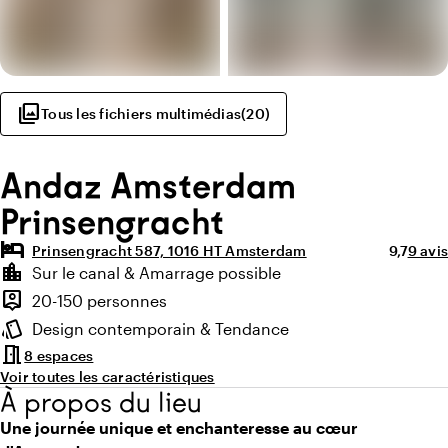
photo_library
Tous les fichiers multimédias
(
20
)
Andaz Amsterdam
Prinsengracht
hotel
Note moy
Nombr
Prinsengracht 587, 1016 HT Amsterdam
9,7
9 avis
Points forts
location_city
Sur le canal & Amarrage possible
Environnement
person_pin
20-150 personnes
Capacité
style
Design contemporain & Tendance
Ambiance
meeting_room
8 espaces
Voir toutes les caractéristiques
À propos du lieu
Une journée unique et enchanteresse au cœur