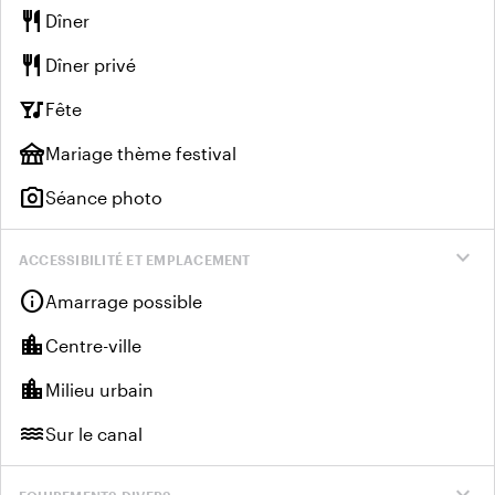
restaurant
Dîner
restaurant
Dîner privé
nightlife
Fête
festival
Mariage thème festival
photo_camera
Séance photo
expand_more
ACCESSIBILITÉ ET EMPLACEMENT
info
Amarrage possible
location_city
Centre-ville
location_city
Milieu urbain
water
Sur le canal