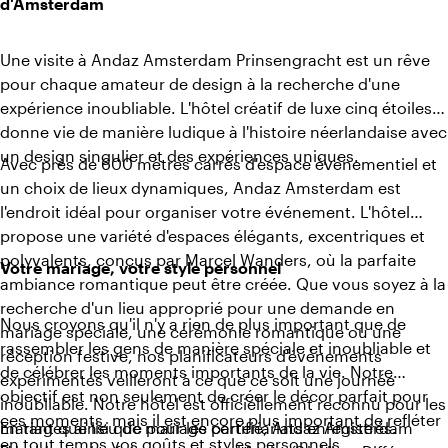
d'Amsterdam
Une visite à Andaz Amsterdam Prinsengracht est un rêve
pour chaque amateur de design à la recherche d'une
expérience inoubliable. L'hôtel créatif de luxe cinq étoiles
donne vie de manière ludique à l'histoire néerlandaise avec
un design singulier et des expériences uniques.
Avec près de 600 mètres carrés d'espace événementiel et
un choix de lieux dynamiques, Andaz Amsterdam est
l'endroit idéal pour organiser votre événement. L'hôtel
propose une variété d'espaces élégants, excentriques et
polyvalents, conçus par Marcel Wanders, où la parfaite
Votre mariage, votre style personnel
ambiance romantique peut être créée. Que vous soyez à la
recherche d'un lieu approprié pour une demande en
Nous croyons qu'il n'y a rien de plus important que de
mariage spéciale, une cérémonie romantique ou une
rassembler les gens de manière spéciale et inoubliable et
réception festive, nos planificateurs d'événements
de célébrer les moments importants de la vie. Notre
expérimentés veilleront à ce que ce soit une journée
objectif est non seulement de créer le décor parfait pour
inoubliable. Notre hôtel est officiellement reconnu pour les
ces moments, mais il est encore plus important de refléter
mariages ainsi que pour les partenariats enregistrés.
En tant que lieu de mariage certifié, Andaz Amsterdam
en tout temps vos goûts et styles personnels.