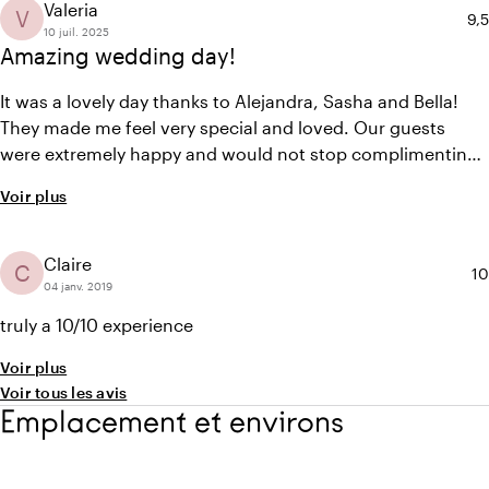
the venue). They have a very good selection of partners
Valeria
V
No
9,5
(for cakes etc.) + have a GREAT chef!
10 juil. 2025
Amazing wedding day!
It was a lovely day thanks to Alejandra, Sasha and Bella!
They made me feel very special and loved. Our guests
were extremely happy and would not stop complimenting
the friendliness of the organization
Voir plus
Claire
C
No
10
04 janv. 2019
truly a 10/10 experience
Voir plus
Voir tous les avis
Emplacement et environs