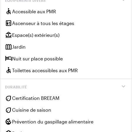
expand_more
EQUIPEMENTS DIVERS
accessible
Accessible aux PMR
elevator
Ascenseur à tous les étages
deck
Espace(s) extérieur(s)
outdoor_garden
Jardin
hotel
Nuit sur place possible
accessible
Toilettes accessibles aux PMR
expand_more
DURABILITÉ
eco
Certification BREEAM
eco
Cuisine de saison
compost
Prévention du gaspillage alimentaire