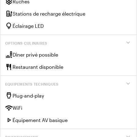
hive
Ruches
ev_charger
Stations de recharge électrique
lightbulb
Éclairage LED
expand_more
OPTIONS CULINAIRES
brunch_dining
Dîner privé possible
restaurant
Restaurant disponible
expand_more
EQUIPEMENTS TECHNIQUES
settings_input_hdmi
Plug-and-play
wifi
WiFi
play_arrow
Équipement AV basique