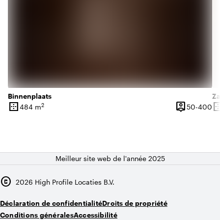
Binnenplaats
Za
border_outer
person_pin
border_o
2
De
484 m
50-400
Superficie
Capacité
Su
Meilleur site web de l'année 2025
copyright
2026
High Profile Locaties B.V.
Déclaration de confidentialité
Droits de propriété
Conditions générales
Accessibilité