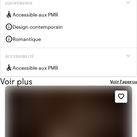
expand_more
EQUIPEMENTS
accessible
Accessible aux PMR
info
Design contemporain
info
Romantique
expand_more
ACCESSIBILITÉ
accessible
Accessible aux PMR
Voir plus
Voir l'aperçu
favorite_border