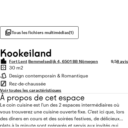
photo_library
Tous les fichiers multimédias
(
1
)
Kookeiland
location_city
Note moy
Nombr
Fort Lent
Bemmelsedijk 4, 6501 BB Nijmegen
9,5
8 avis
Points forts
border_outer
30 m2
Superficie
style
Design contemporain & Romantique
Ambiance
stairs
Rez-de-chaussée
Étage
Voir toutes les caractéristiques
À propos de cet espace
Le coin cuisine est l'un des 2 espaces intermédiaires où
vous trouverez une cuisine ouverte fixe. C'est ici que, lors
des dîners en cours et des soirées festives, de délicieux
plats à la minute sont préparés et servis aux invités qui