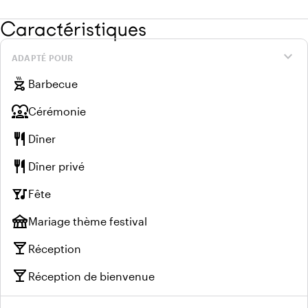
font la fête.
Caractéristiques
expand_more
ADAPTÉ POUR
outdoor_grill
Barbecue
diversity_1
Cérémonie
restaurant
Dîner
restaurant
Dîner privé
nightlife
Fête
festival
Mariage thème festival
local_bar
Réception
local_bar
Réception de bienvenue