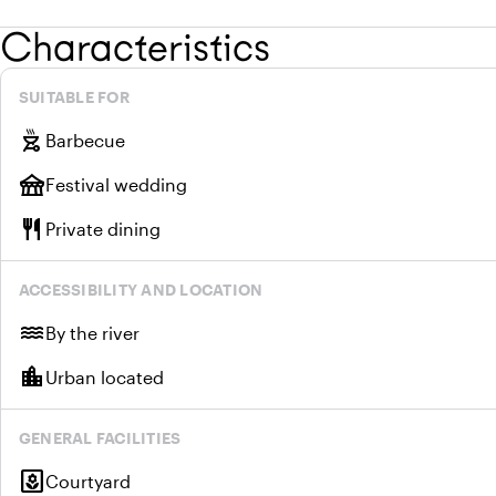
Characteristics
SUITABLE FOR
outdoor_grill
Barbecue
festival
Festival wedding
restaurant
Private dining
ACCESSIBILITY AND LOCATION
water
By the river
location_city
Urban located
GENERAL FACILITIES
yard
Courtyard