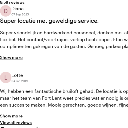
Average rating of 9.5 out of 10
Review amount: 8
9.5
8 reviews
Diana
D
07 Sep 2025
Super locatie met geweldige service!
Super vriendelijk en hardwerkend personeel, denken met al
flexibel. Het contact/voortraject verliep heel soepel. Eten w
complimenten gekregen van de gasten. Genoeg parkeerpla
voor zowel mooi als slecht weer. Echt een aanrader!
Show more
Lotte
L
04 Jan 2019
Wij hebben een fantastische bruiloft gehad! De locatie is op
maar het team van Fort Lent weet precies wat er nodig is 
een succes te maken. Mooie gerechten, goede wijnen, fijn
service, zowel in de afspraken vooraf, de dag zelf en de na
Show more
mensen van Fort Lent: wij raadden jullie aan iedereen aan!"
View all reviews