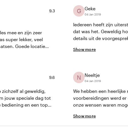
Geke
G
Average rating of 9.3 out of 10
9.3
04 Jan 2019
Iedereen heeft zijn uite
dat was het. Geweldig ho
les mee en zijn zeer
details uit de voorgesp
as super lekker, veel
locatie. Ook van onze ga
atsen. Goede locatie
Show more
service van een hoog niv
Neeltje
N
Average rating of 9.6 out of 10
9.6
04 Jan 2019
 zichzelf al geweldig,
We hebben een heerlijke 
om jouw speciale dag tot
voorbereidingen werd er 
e bediening en een top
onze wensen waren mogeli
zorg. Bedankt lieve
benadering. Dit was preci
Show more
uitstekend verzorgd en a
trouwdag hebben we van 