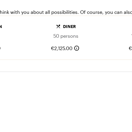
heerlijke hapjes en het l
ink with you about all possibilities. Of course, you can als
local_dining
N
DINER
50 persons
o
info
€2,125.00
€