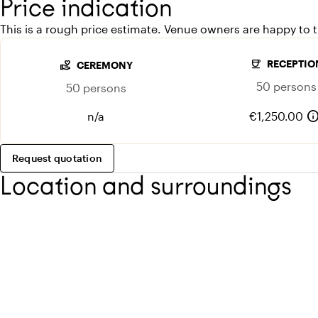
Price indication
This is a rough price estimate. Venue owners are happy to th
coffee
RECEPTIO
volunteer_activism
CEREMONY
50 persons
50 persons
inf
n/a
€1,250.00
Request quotation
Location and surroundings