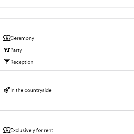
diversity_1
Ceremony
nightlife
Party
local_bar
Reception
emoji_nature
In the countryside
diversity_1
Exclusively for rent