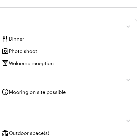
expand_more
restaurant
Dinner
photo_camera
Photo shoot
local_bar
Welcome reception
expand_more
info
Mooring on site possible
expand_more
deck
Outdoor space(s)