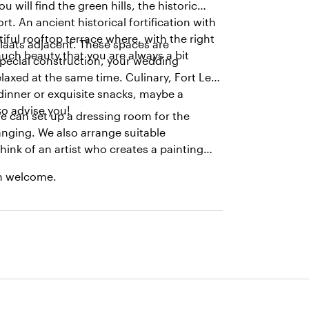
 will find the green hills, the historic
. An ancient historical fortification with
tiful rooftop terrace where, with the right
laats adjacent. These spaces are
ch beauty that you are always a bit
special construction, your wedding
elaxed at the same time. Culinary, Fort Lent
 dinner or exquisite snacks, maybe a
o advise you!
e can set up a dressing room for the
anging. We also arrange suitable
ink of an artist who creates a painting
an welcome.