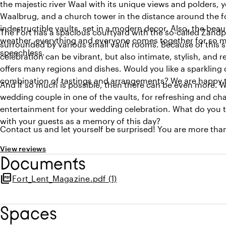
the majestic river Waal with its unique views and polders, you
Waalbrug, and a church tower in the distance around the fort
indestructible vaults, set in a modern decor. Also, the beau
The Fort has a spacious courtyard with the so-called Zandp
weather, everything and everyone comes together for so mu
surrounded by various small vault rooms. Because of this 
speechless.
celebration can be vibrant, but also intimate, stylish, and r
offers many regions and dishes. Would you like a sparkling
combination of tastings and arrangements? We are happy t
And if so much is possible, then there can be even more. W
wedding couple in one of the vaults, for refreshing and ch
entertainment for your wedding celebration. What do you th
with your guests as a memory of this day?
Contact us and let yourself be surprised! You are more th
View reviews
Documents
picture_as_pdf
Fort_Lent_Magazine.pdf (1)
Spaces