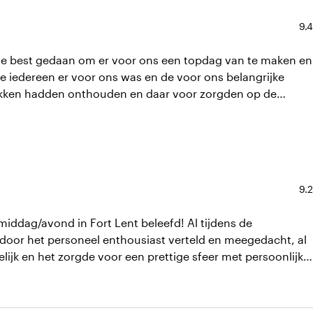
Ave
9.4
rste best gedaan om er voor ons een topdag van te maken en
e iedereen er voor ons was en de voor ons belangrijke
rekken hadden onthouden en daar voor zorgden op de
sten alleen maar complimenten gehoord! Echt top en
eau. Heel erg bedankt!
Ave
9.2
middag/avond in Fort Lent beleefd! Al tijdens de
door het personeel enthousiast verteld en meegedacht, al
jk en het zorgde voor een prettige sfeer met persoonlijke
es zo op de trouwdag zelf. Het diner en de catering was
l het personeel erg vrolijk en behulpzaam. Na onze
diverse gasten positieve feedback gekregen over de