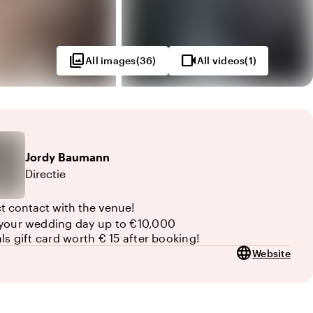
photo_library
videocam
All images
(
36
)
All videos
(
1
)
Jordy
Baumann
Directie
ct contact with the venue!
your wedding day up to €10,000
als gift card worth € 15 after booking!
language
Website