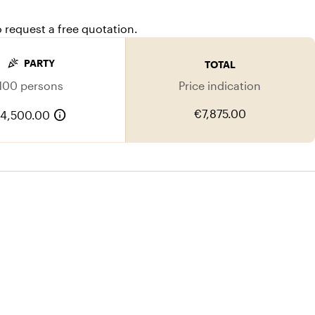
euke feest, zeker een dag om nooit te vergeten!"
o request a free quotation.
celebration
PARTY
TOTAL
100 persons
Price indication
info
€7,875.00
4,500.00