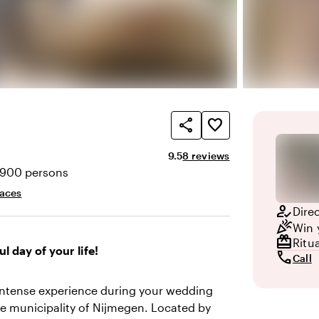
share
favorite_border
Average rating of 9.5 out of 10
Review amount: 8
9.5
8 reviews
-900 persons
ty
paces
how_to_reg
Dire
celebration
Win 
redeem
Ritu
l day of your life!
call
Call
 intense experience during your wedding
he municipality of Nijmegen. Located by