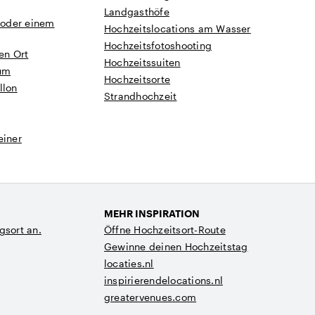
Landgasthöfe
e oder einem
Hochzeitslocations am Wasser
Hochzeitsfotoshooting
en Ort
Hochzeitssuiten
rum
Hochzeitsorte
llon
Strandhochzeit
einer
MEHR INSPIRATION
gsort an.
Öffne Hochzeitsort-Route
Gewinne deinen Hochzeitstag
locaties.nl
inspirierendelocations.nl
greatervenues.com