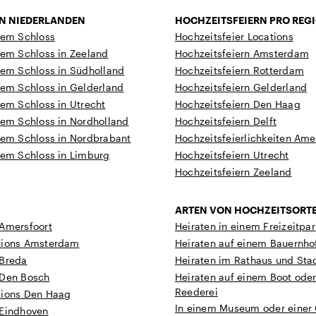
EN NIEDERLANDEN
HOCHZEITSFEIERN PRO REG
nem Schloss
Hochzeitsfeier Locations
nem Schloss in Zeeland
Hochzeitsfeiern Amsterdam
nem Schloss in Südholland
Hochzeitsfeiern Rotterdam
nem Schloss in Gelderland
Hochzeitsfeiern Gelderland
nem Schloss in Utrecht
Hochzeitsfeiern Den Haag
nem Schloss in Nordholland
Hochzeitsfeiern Delft
nem Schloss in Nordbrabant
Hochzeitsfeierlichkeiten Ame
nem Schloss in Limburg
Hochzeitsfeiern Utrecht
Hochzeitsfeiern Zeeland
ARTEN VON HOCHZEITSORT
 Amersfoort
Heiraten in einem Freizeitpar
tions Amsterdam
Heiraten auf einem Bauernho
 Breda
Heiraten im Rathaus und Sta
 Den Bosch
Heiraten auf einem Boot oder
Reederei
tions Den Haag
In einem Museum oder einer 
 Eindhoven