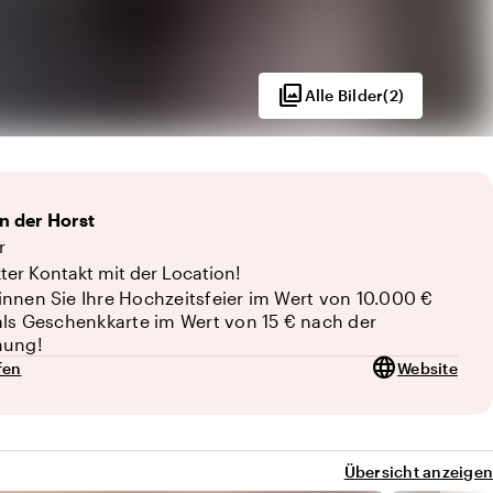
photo_library
Alle Bilder
(
2
)
n der Horst
 von 10
r
kter Kontakt mit der Location!
nnen Sie Ihre Hochzeitsfeier im Wert von 10.000 €
als Geschenkkarte im Wert von 15 € nach der
hung!
language
fen
Website
Übersicht anzeigen