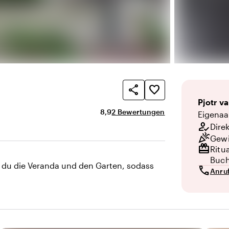
share
favorite_border
Pjotr
va
Durchschnittliche Bewertung von 8,9
Anzahl der Bewertungen: 2
8,9
2 Bewertungen
Eigenaa
how_to_reg
Dire
celebration
Gewi
redeem
Ritu
Buc
t du die Veranda und den Garten, sodass
call
Anru