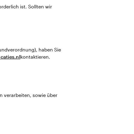
derlich ist. Sollten wir
e
undverordnung), haben Sie
caties.nl
kontaktieren.
en verarbeiten, sowie über