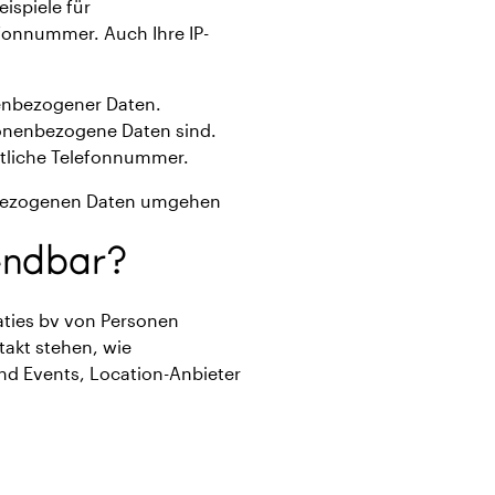
ispiele für
efonnummer. Auch Ihre IP-
nenbezogener Daten.
sonenbezogene Daten sind.
äftliche Telefonnummer.
nenbezogenen Daten umgehen
endbar?
aties bv von Personen
ntakt stehen, wie
nd Events, Location-Anbieter