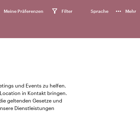
n
filter_alt
more_horiz
Meine Präferenzen
Filter
Sprache
Mehr
eetings und Events zu helfen.
 Location in Kontakt bringen.
 die geltenden Gesetze und
unsere Dienstleistungen