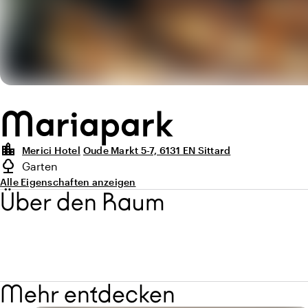
Mariapark
location_city
Merici Hotel
Oude Markt 5-7, 6131 EN Sittard
Highlights
nature
Garten
Art des Außenbereichs
Alle Eigenschaften anzeigen
Über den Raum
Mehr entdecken