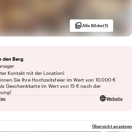
photo_library
Alle Bilder
(
1
)
n den Berg
 von 10
anager
kter Kontakt mit der Location!
nnen Sie Ihre Hochzeitsfeier im Wert von 10.000 €
als Geschenkkarte im Wert von 15 € nach der
hung!
language
fen
Website
Übersicht anzeigen