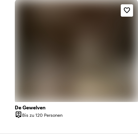
favorite_border
De Gewelven
person_pin
Bis zu 120 Personen
Kapazität