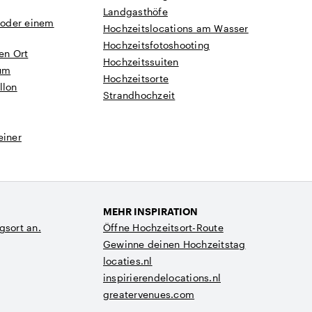
Landgasthöfe
e oder einem
Hochzeitslocations am Wasser
Hochzeitsfotoshooting
en Ort
Hochzeitssuiten
rum
Hochzeitsorte
llon
Strandhochzeit
einer
MEHR INSPIRATION
gsort an.
Öffne Hochzeitsort-Route
Gewinne deinen Hochzeitstag
locaties.nl
inspirierendelocations.nl
greatervenues.com