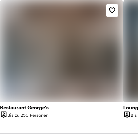
favorite_border
Restaurant George's
Loun
person_pin
person_pin
Bis zu 250 Personen
Bis
Kapazität
Kapazi