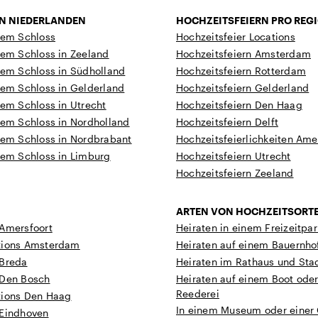
EN NIEDERLANDEN
HOCHZEITSFEIERN PRO REG
nem Schloss
Hochzeitsfeier Locations
nem Schloss in Zeeland
Hochzeitsfeiern Amsterdam
nem Schloss in Südholland
Hochzeitsfeiern Rotterdam
nem Schloss in Gelderland
Hochzeitsfeiern Gelderland
nem Schloss in Utrecht
Hochzeitsfeiern Den Haag
nem Schloss in Nordholland
Hochzeitsfeiern Delft
nem Schloss in Nordbrabant
Hochzeitsfeierlichkeiten Ame
nem Schloss in Limburg
Hochzeitsfeiern Utrecht
Hochzeitsfeiern Zeeland
ARTEN VON HOCHZEITSORT
 Amersfoort
Heiraten in einem Freizeitpar
tions Amsterdam
Heiraten auf einem Bauernho
 Breda
Heiraten im Rathaus und Sta
 Den Bosch
Heiraten auf einem Boot oder
Reederei
tions Den Haag
In einem Museum oder einer 
 Eindhoven