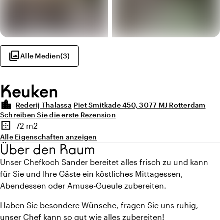
photo_library
Alle Medien
(
3
)
Keuken
location_city
Rederij Thalassa
Piet Smitkade 450, 3077 MJ Rotterdam
Schreiben Sie die erste Rezension
Highlights
border_outer
72 m2
Fläche
Alle Eigenschaften anzeigen
Über den Raum
Unser Chefkoch Sander bereitet alles frisch zu und kann
für Sie und Ihre Gäste ein köstliches Mittagessen,
Abendessen oder Amuse-Gueule zubereiten.
Haben Sie besondere Wünsche, fragen Sie uns ruhig,
unser Chef kann so gut wie alles zubereiten!