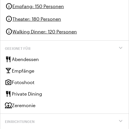
info
Empfang
:
150 Personen
info
Theater
:
180 Personen
info
Walking Dinner
:
120 Personen
expand_more
GEEIGNET FÜR
restaurant
Abendessen
local_bar
Empfänge
photo_camera
Fotoshoot
restaurant
Private Dining
diversity_1
Zeremonie
expand_more
EINRICHTUNGEN