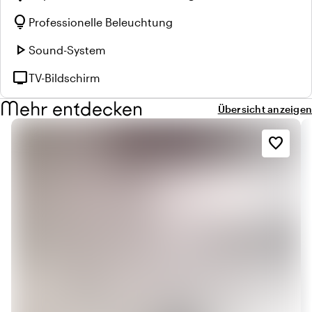
lightbulb
Professionelle Beleuchtung
play_arrow
Sound-System
tv
TV-Bildschirm
Mehr entdecken
Übersicht anzeigen
favorite_border