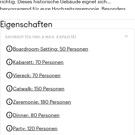
richtig. Dieses historische Gebäude eignet sich
hervorragend für eure Hochzeitszeremonie. Besonders
wenn du bedenkst, dass die Kirche nur 50 Meter vom
Eigenschaften
Strand entfernt liegt.
expand_more
RAUMAUFTEILUNG & MAX. KAPAZITÄT
info
Boardroom-Setting
:
50 Personen
info
Kabarett
:
70 Personen
info
Viereck
:
70 Personen
info
Catwalk
:
150 Personen
info
Zeremonie
:
180 Personen
info
Dinner
:
80 Personen
info
Party
:
120 Personen