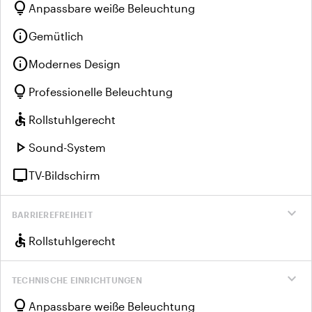
lightbulb
Anpassbare weiße Beleuchtung
info
Gemütlich
info
Modernes Design
lightbulb
Professionelle Beleuchtung
accessible
Rollstuhlgerecht
play_arrow
Sound-System
tv
TV-Bildschirm
expand_more
BARRIEREFREIHEIT
accessible
Rollstuhlgerecht
expand_more
TECHNISCHE EINRICHTUNGEN
lightbulb
Anpassbare weiße Beleuchtung