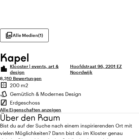
photo_library
Alle Medien
(
1
)
Kapel
Klooster | events, art &
Hoofdstraat 96, 2201 EZ
location_city
design
Noordwijk
Durchschnittliche Bewertung von 8,3 von 10
Anzahl der Bewertungen: 10
8,3
10 Bewertungen
Highlights
border_outer
200 m2
Fläche
style
Gemütlich & Modernes Design
Ambiente
stairs
Erdgeschoss
Stockwerk
Alle Eigenschaften anzeigen
Über den Raum
Bist du auf der Suche nach einem inspirierenden Ort mit
vielen Möglichkeiten? Dann bist du im Kloster genau