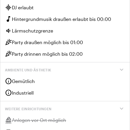
graphic_eq
DJ erlaubt
music_note
Hintergrundmusik draußen erlaubt bis 00:00
volume_down
Lärmschutzgrenze
celebration
Party draußen möglich bis 01:00
celebration
Party drinnen möglich bis 02:00
expand_more
AMBIENTE UND ÄSTHETIK
info
Gemütlich
info
Industriell
expand_more
WEITERE EINRICHTUNGEN
sailing
Nicht verfügbar:
Anlegen vor Ort möglich