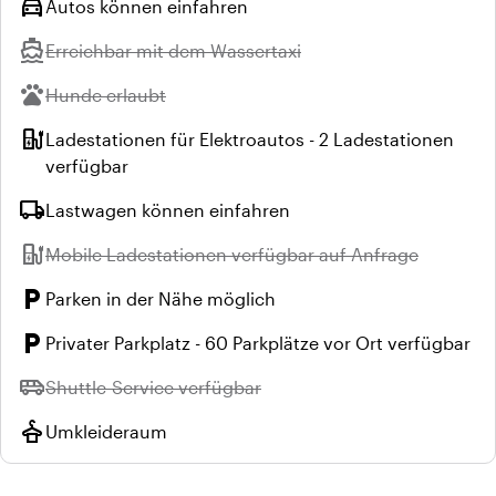
directions_car
Autos können einfahren
directions_boat
Nicht verfügbar:
Erreichbar mit dem Wassertaxi
pets
Nicht verfügbar:
Hunde erlaubt
ev_station
Ladestationen für Elektroautos - 2 Ladestationen
verfügbar
local_shipping
Lastwagen können einfahren
ev_station
Nicht verfügbar:
Mobile Ladestationen verfügbar auf Anfrage
local_parking
Parken in der Nähe möglich
local_parking
Privater Parkplatz - 60 Parkplätze vor Ort verfügbar
airport_shuttle
Nicht verfügbar:
Shuttle-Service verfügbar
styler
Umkleideraum