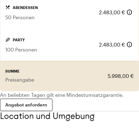
local_dining
ABENDESSEN
info
2.483,00 €
50 Personen
celebration
PARTY
info
2.483,00 €
100 Personen
SUMME
5.998,00 €
Preisangabe
An beliebten Tagen gilt eine Mindestumsatzgarantie.
Angebot anfordern
Location und Umgebung