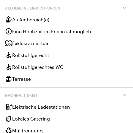
expand_more
ALLGEMEINE EINRICHTUNGEN
deck
Außenbereich(e)
info
Eine Hochzeit im Freien ist möglich
diversity_1
Exklusiv mietbar
accessible
Rollstuhlgerecht
accessible
Rollstuhlgerechtes WC
deck
Terrasse
expand_more
NACHHALTIGKEIT
ev_charger
Elektrische Ladestationen
eco
Lokales Catering
recycling
Mülltrennung