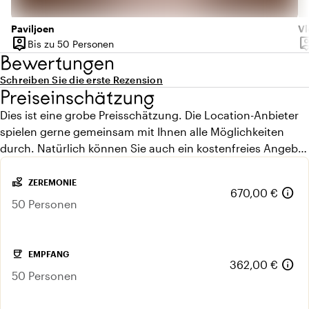
Paviljoen
Vl
person_pin
person
Bis zu 50 Personen
Kapazität
Ka
Bewertungen
Schreiben Sie die erste Rezension
Preiseinschätzung
Dies ist eine grobe Preisschätzung. Die Location-Anbieter
spielen gerne gemeinsam mit Ihnen alle Möglichkeiten
durch. Natürlich können Sie auch ein kostenfreies Angebot
anfordern.
volunteer_activism
ZEREMONIE
info
670,00 €
50 Personen
coffee
EMPFANG
info
362,00 €
50 Personen