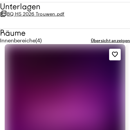
Unterlagen
picture_as_pdf
BQ HS 2026 Trouwen.pdf
Räume
Menge innenbereiche: 4
Innenbereiche
(
4
)
Übersicht anzeigen
favorite_border