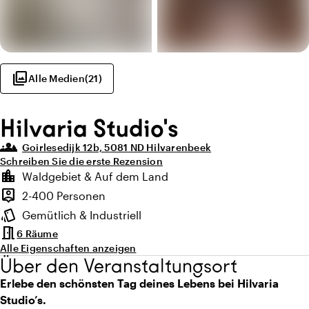
photo_library
Alle Medien
(
21
)
Hilvaria Studio's
groups_3
Goirlesedijk 12b, 5081 ND Hilvarenbeek
Schreiben Sie die erste Rezension
Highlights
location_city
Waldgebiet & Auf dem Land
Lage und Umgebung
person_pin
2-400 Personen
Kapazität
style
Gemütlich & Industriell
Ambiente
meeting_room
6 Räume
Alle Eigenschaften anzeigen
Über den Veranstaltungsort
Erlebe den schönsten Tag deines Lebens bei Hilvaria
Studio’s.