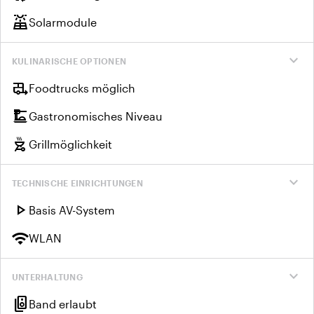
solar_power
Solarmodule
expand_more
KULINARISCHE OPTIONEN
rv_hookup
Foodtrucks möglich
dinner_dining
Gastronomisches Niveau
outdoor_grill
Grillmöglichkeit
expand_more
TECHNISCHE EINRICHTUNGEN
play_arrow
Basis AV-System
wifi
WLAN
expand_more
UNTERHALTUNG
speaker_group
Band erlaubt