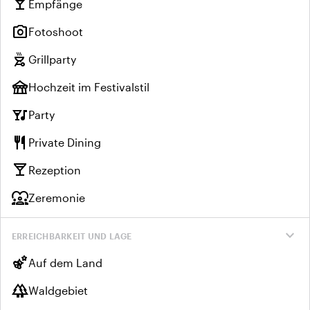
local_bar
Empfänge
photo_camera
Fotoshoot
outdoor_grill
Grillparty
festival
Hochzeit im Festivalstil
nightlife
Party
restaurant
Private Dining
local_bar
Rezeption
diversity_1
Zeremonie
expand_more
ERREICHBARKEIT UND LAGE
emoji_nature
Auf dem Land
forest
Waldgebiet