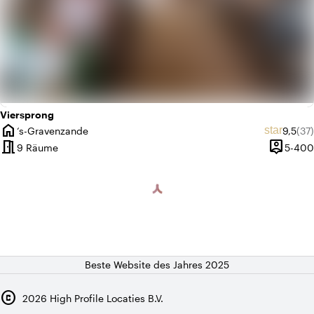
Viersprong
home
Durchs
Anz
star
‘s-Gravenzande
9,5
(37)
Ort
meeting_room
person_pin
9 Räume
5-400
Kapazitä
Beste Website des Jahres 2025
copyright
2026
High Profile Locaties B.V.