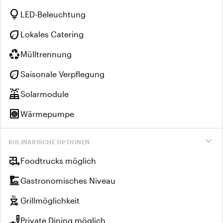
lightbulb
LED-Beleuchtung
eco
Lokales Catering
recycling
Mülltrennung
eco
Saisonale Verpflegung
solar_power
Solarmodule
heat_pump
Wärmepumpe
expand_more
KULINARISCHE OPTIONEN
rv_hookup
Foodtrucks möglich
dinner_dining
Gastronomisches Niveau
outdoor_grill
Grillmöglichkeit
brunch_dining
Private Dining möglich