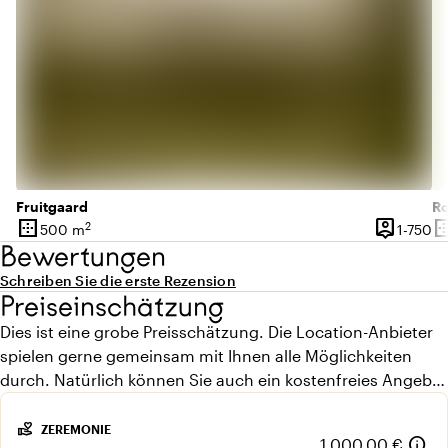
Fruitgaard
Ro
border_outer
person_pin
border_o
2
1 
500 m
1-750
Oberfläche
Kapazität
Ob
Bewertungen
Schreiben Sie die erste Rezension
Preiseinschätzung
Dies ist eine grobe Preisschätzung. Die Location-Anbieter
spielen gerne gemeinsam mit Ihnen alle Möglichkeiten
durch. Natürlich können Sie auch ein kostenfreies Angebot
anfordern.
volunteer_activism
ZEREMONIE
info
1.000,00 €