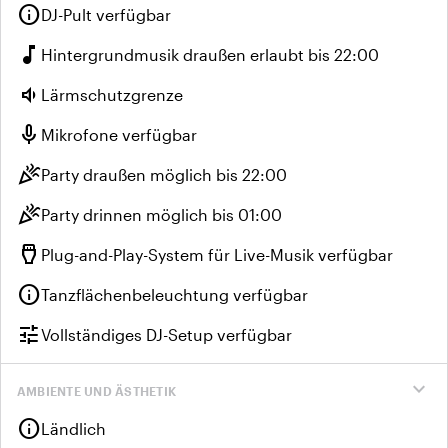
info
DJ-Pult verfügbar
music_note
Hintergrundmusik draußen erlaubt bis 22:00
volume_down
Lärmschutzgrenze
mic
Mikrofone verfügbar
celebration
Party draußen möglich bis 22:00
celebration
Party drinnen möglich bis 01:00
settings_input_hdmi
Plug-and-Play-System für Live-Musik verfügbar
info
Tanzflächenbeleuchtung verfügbar
tune
Vollständiges DJ-Setup verfügbar
expand_more
AMBIENTE UND ÄSTHETIK
info
Ländlich