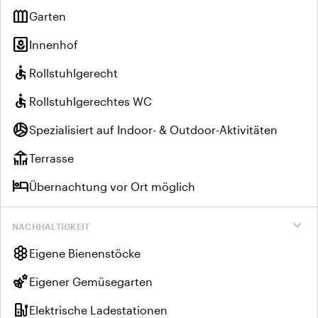
outdoor_garden
Garten
yard
Innenhof
accessible
Rollstuhlgerecht
accessible
Rollstuhlgerechtes WC
sports_volleyball
Spezialisiert auf Indoor- & Outdoor-Aktivitäten
deck
Terrasse
hotel
Übernachtung vor Ort möglich
expand_more
NACHHALTIGKEIT
hive
Eigene Bienenstöcke
emoji_nature
Eigener Gemüsegarten
ev_charger
Elektrische Ladestationen