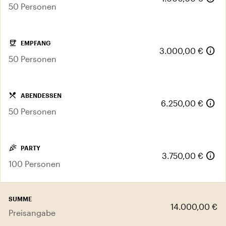
50 Personen
coffee
EMPFANG
info
3.000,00 €
50 Personen
local_dining
ABENDESSEN
info
6.250,00 €
50 Personen
celebration
PARTY
info
3.750,00 €
100 Personen
SUMME
14.000,00 €
Preisangabe