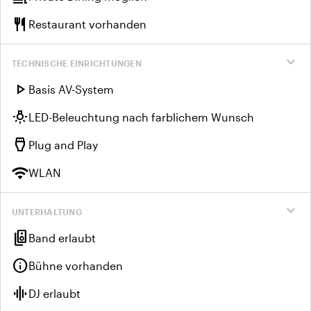
restaurant
Restaurant vorhanden
expand_more
TECHNISCHE EINRICHTUNGEN
play_arrow
Basis AV-System
wb_incandescent
LED-Beleuchtung nach farblichem Wunsch
settings_input_hdmi
Plug and Play
wifi
WLAN
expand_more
UNTERHALTUNG
speaker_group
Band erlaubt
info
Bühne vorhanden
graphic_eq
DJ erlaubt