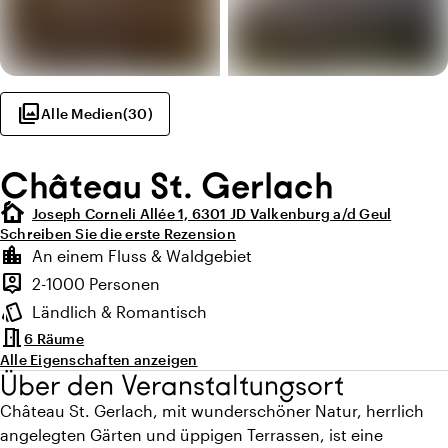
photo_library
Alle Medien
(
30
)
Château St. Gerlach
cottage
Joseph Corneli Allée 1, 6301 JD Valkenburg a/d Geul
Schreiben Sie die erste Rezension
Highlights
location_city
An einem Fluss & Waldgebiet
Lage und Umgebung
person_pin
2-1000 Personen
Kapazität
style
Ländlich & Romantisch
Ambiente
meeting_room
6 Räume
Alle Eigenschaften anzeigen
Über den Veranstaltungsort
Château St. Gerlach, mit wunderschöner Natur, herrlich
angelegten Gärten und üppigen Terrassen, ist eine