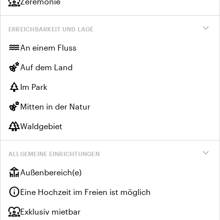
diversity_1
Zeremonie
expand_more
ERREICHBARKEIT UND LAGE
water
An einem Fluss
emoji_nature
Auf dem Land
park
Im Park
emoji_nature
Mitten in der Natur
forest
Waldgebiet
expand_more
ALLGEMEINE EINRICHTUNGEN
deck
Außenbereich(e)
info
Eine Hochzeit im Freien ist möglich
diversity_1
Exklusiv mietbar