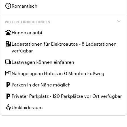
info
Romantisch
expand_more
WEITERE EINRICHTUNGEN
pets
Hunde erlaubt
ev_station
Ladestationen für Elektroautos - 8 Ladestationen
verfügbar
local_shipping
Lastwagen können einfahren
hotel
Nahegelegene Hotels in 0 Minuten Fußweg
local_parking
Parken in der Nähe möglich
local_parking
Privater Parkplatz - 120 Parkplätze vor Ort verfügbar
styler
Umkleideraum