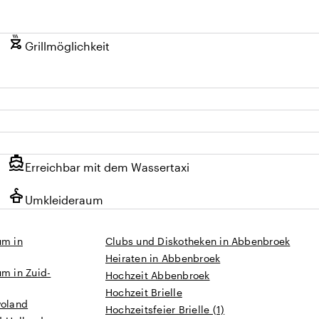
outdoor_grill
Grillmöglichkeit
directions_boat
Erreichbar mit dem Wassertaxi
styler
Umkleideraum
um in
Clubs und Diskotheken in Abbenbroek
Heiraten in Abbenbroek
um in Zuid-
Hochzeit Abbenbroek
Hochzeit Brielle
voland
Hochzeitsfeier Brielle (1)