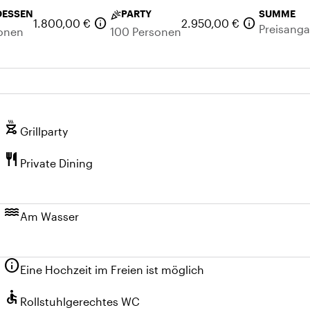
DESSEN
PARTY
SUMME
celebration
info
info
1.800,00 €
2.950,00 €
Preisang
onen
100 Personen
outdoor_grill
Grillparty
restaurant
Private Dining
water
Am Wasser
info
Eine Hochzeit im Freien ist möglich
accessible
Rollstuhlgerechtes WC