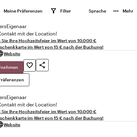
n
filter_alt
more_horiz
Meine Präferenzen
Filter
Sprache
Mehr
ers
Eigenaar
Kontakt mit der Location!
Sie Ihre Hochzeitsfeier im Wert von 10.000 €
 von 10
eschenkkarte im Wert von 15 € nach der Buchung!
uage
Website
share
favorite_border
ufnehmen
Präferenzen
ers
Eigenaar
Kontakt mit der Location!
Sie Ihre Hochzeitsfeier im Wert von 10.000 €
eschenkkarte im Wert von 15 € nach der Buchung!
uage
Website