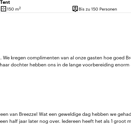
Tent
border_outer
person_pin
2
150 m
Bis zu 150 Personen
Oberfläche
Kapazität
. We kregen complimenten van al onze gasten hoe goed Bre
n haar dochter hebben ons in de lange voorbereiding enorm
en van Breezze! Wat een geweldige dag hebben we gehad. Va
en half jaar later nog over. Iedereen heeft het als 1 groot 