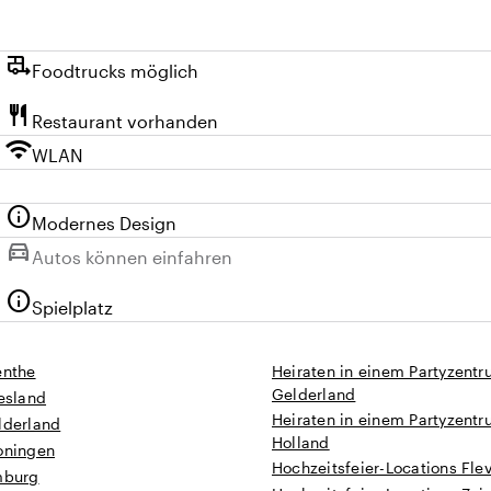
rv_hookup
Foodtrucks möglich
restaurant
Restaurant vorhanden
wifi
WLAN
info
Modernes Design
directions_car
Nicht verfügbar:
Autos können einfahren
info
Spielplatz
enthe
Heiraten in einem Partyzentr
Gelderland
iesland
Heiraten in einem Partyzentr
lderland
Holland
roningen
Hochzeitsfeier-Locations Fle
mburg