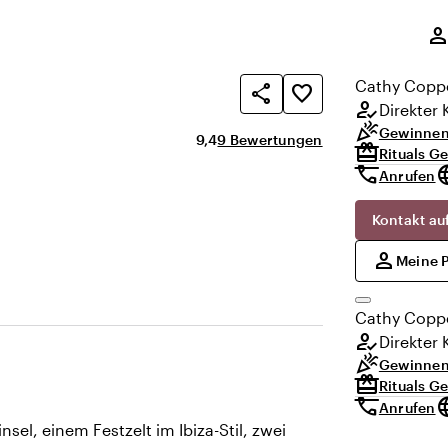
,
perso
Cathy
Copp
share
favorite_border
how_to_reg
Direkter 
celebration
Gewinnen 
Durchschnittliche Bewertung von 9,4
Anzahl der Bewertungen: 9
9,4
9 Bewertungen
redeem
Rituals G
call
lang
Anrufen
Kontakt a
,
person
Meine 
Cathy
Copp
how_to_reg
Direkter 
celebration
Gewinnen 
redeem
Rituals G
call
lang
Anrufen
sel, einem Festzelt im Ibiza-Stil, zwei