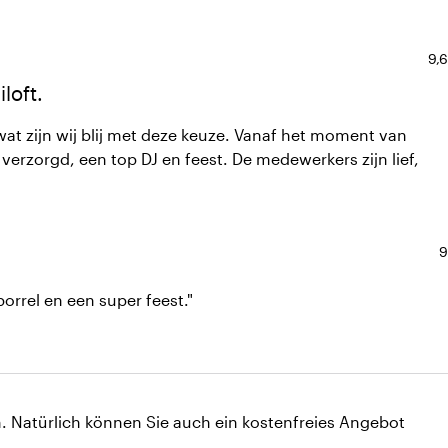
Dur
9,6
loft.
verzorgd, een top DJ en feest. De medewerkers zijn lief,
D
9
borrel en een super feest."
h. Natürlich können Sie auch ein kostenfreies Angebot