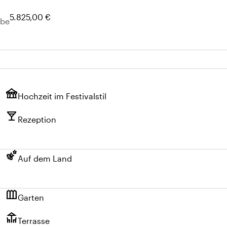
5.825,00 €
abe
festival
Hochzeit im Festivalstil
local_bar
Rezeption
emoji_nature
Auf dem Land
outdoor_garden
Garten
deck
Terrasse