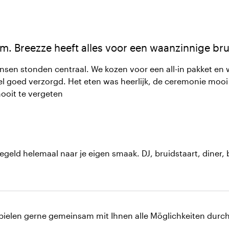
m. Breezze heeft alles voor een waanzinnige brui
ijn wij blij met deze keuze. Vanaf het moment van
eel goed verzorgd. Het eten was heerlijk, de ceremonie mooi 
ooit te vergeten
egeld helemaal naar je eigen smaak. DJ, bruidstaart, diner, 
 spielen gerne gemeinsam mit Ihnen alle Möglichkeiten durc