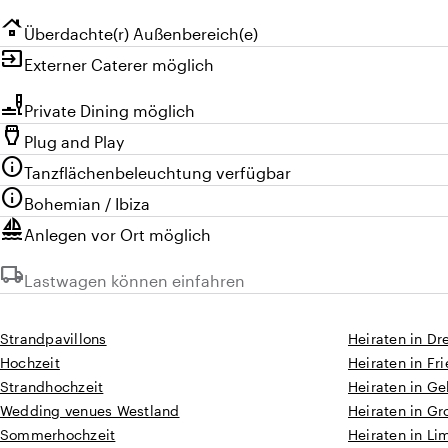
roofing
Überdachte(r) Außenbereich(e)
input
Externer Caterer möglich
brunch_dining
Private Dining möglich
settings_input_hdmi
Plug and Play
info
Tanzflächenbeleuchtung verfügbar
info
Bohemian / Ibiza
sailing
Anlegen vor Ort möglich
local_shipping
Nicht verfügbar:
Lastwagen können einfahren
Strandpavillons
Heiraten in Dr
Hochzeit
Heiraten in Fr
Strandhochzeit
Heiraten in Ge
Wedding venues Westland
Heiraten in G
Sommerhochzeit
Heiraten in Li