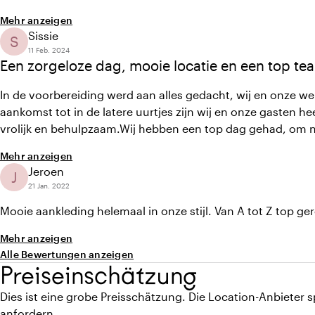
Mehr anzeigen
Sissie
S
11 Feb. 2024
Een zorgeloze dag, mooie locatie en een top tea
In de voorbereiding werd aan alles gedacht, wij en onze wensen stonden centraal. We kozen voor een all-in pakket en wat z
aankomst tot in de latere uurtjes zijn wij en onze gasten h
vrolijk en behulpzaam.Wij hebben een top dag gehad, om n
Mehr anzeigen
Jeroen
J
21 Jan. 2022
Mooie aankleding helemaal in onze stijl. Van A tot Z top ger
Mehr anzeigen
Alle Bewertungen anzeigen
Preiseinschätzung
Dies ist eine grobe Preisschätzung. Die Location-Anbieter
anfordern.