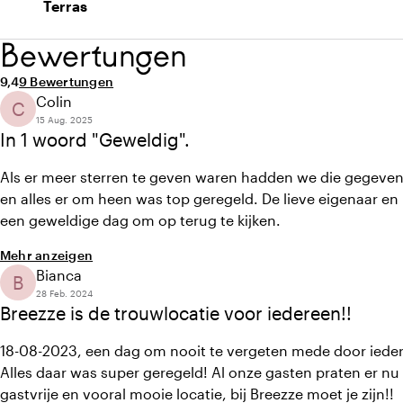
Terras
Bewertungen
Durchschnittliche Bewertung von 9,4 von 10
Anzahl der Bewertungen: 9
9,4
9 Bewertungen
Colin
C
15 Aug. 2025
In 1 woord "Geweldig".
Als er meer sterren te geven waren hadden we die gegeven
en alles er om heen was top geregeld. De lieve eigenaar e
een geweldige dag om op terug te kijken.
Mehr anzeigen
Bianca
B
28 Feb. 2024
Breezze is de trouwlocatie voor iedereen!!
18-08-2023, een dag om nooit te vergeten mede door iedere
Alles daar was super geregeld! Al onze gasten praten er nu e
gastvrije en vooral mooie locatie, bij Breezze moet je zijn!!