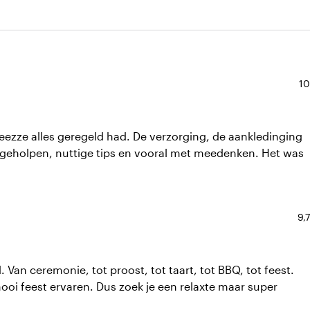
Du
10
ezze alles geregeld had. De verzorging, de aankledinging
 geholpen, nuttige tips en vooral met meedenken. Het was
Du
9,7
n ceremonie, tot proost, tot taart, tot BBQ, tot feest.
mooi feest ervaren. Dus zoek je een relaxte maar super