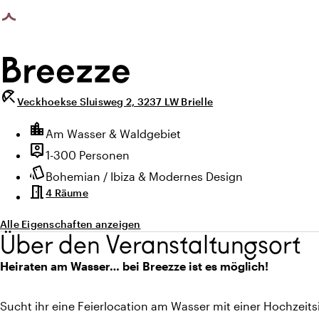
photo_library
photo_library
eite geladen
Alle Bilder
(
18
)
Alle Medien
(
18
)
Breezze
beach_access
Veckhoekse Sluisweg 2, 3237 LW Brielle
Highlights
location_city
Lage und Umgebung
Am Wasser & Waldgebiet
person_pin
Kapazität
1-300 Personen
style
Ambiente
Bohemian / Ibiza & Modernes Design
meeting_room
4 Räume
Alle Eigenschaften anzeigen
Über den Veranstaltungsort
Heiraten am Wasser… bei Breezze ist es möglich!
Sucht ihr eine Feierlocation am Wasser mit einer Hochzeitsin