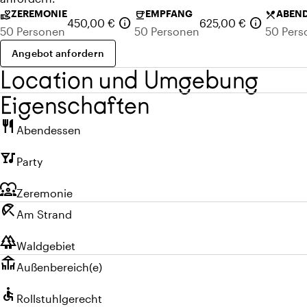
ZEREMONIE
EMPFANG
ABEN
volunteer_activism
coffee
local_dining
info
info
450,00 €
625,00 €
50 Personen
50 Personen
50 Pers
Angebot anfordern
Location und Umgebung
Eigenschaften
restaurant
Abendessen
nightlife
Party
diversity_1
Zeremonie
beach_access
Am Strand
forest
Waldgebiet
deck
Außenbereich(e)
accessible
Rollstuhlgerecht