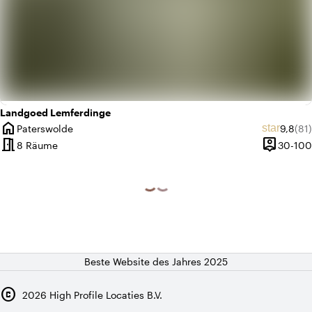
Landgoed Lemferdinge
home
Durchs
Anz
star
Paterswolde
9,8
(81)
Ort
meeting_room
person_pin
8 Räume
30-100
Kapazität
Beste Website des Jahres 2025
copyright
2026
High Profile Locaties B.V.