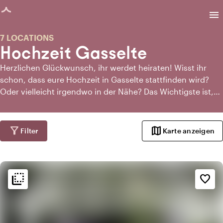
eite geladen
menu
7 LOCATIONS
Hochzeit Gasselte
Herzlichen Glückwunsch, ihr werdet heiraten! Wisst ihr
schon, dass eure Hochzeit in Gasselte stattfinden wird?
Oder vielleicht irgendwo in der Nähe? Das Wichtigste ist,
Inspiration zu sammeln. Wenn ihr das richtig macht, wird
die eigentliche Planung eurer Hochzeit viel einfacher. Es
macht auch viel Spaß, dies zusammen mit der Liebe eures
filter_alt
map
Filter
Karte anzeigen
Lebens zu tun. Wie auch immer, über Toptrouwlocaties
könnt ihr ganz einfach die perfekte Location für eure
Hochzeit in Gasselte finden!
flip_to_back
flip_to_back
Ambiente und Ästhetik
favorite_border
info
Ländlich
favorite
Romantisch