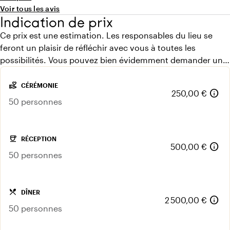
waren genoeg hapjes! We zijn fijn geholpen tijdens het
Voir tous les avis
voortraject wat veel rust gaf! Al met al een prachtige dag
Indication de prix
op een prachtige locatie!
Ce prix est une estimation. Les responsables du lieu se
feront un plaisir de réfléchir avec vous à toutes les
possibilités. Vous pouvez bien évidemment demander un
devis gratuit.
volunteer_activism
CÉRÉMONIE
info
250,00 €
50 personnes
coffee
RÉCEPTION
info
500,00 €
50 personnes
local_dining
DÎNER
info
2 500,00 €
50 personnes