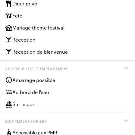
restaurant
Dîner privé
nightlife
Fête
festival
Mariage thème festival
local_bar
Réception
local_bar
Réception de bienvenue
expand_more
ACCESSIBILITÉ ET EMPLACEMENT
info
Amarrage possible
water
Au bord de l'eau
sailing
Sur le port
expand_more
EQUIPEMENTS DIVERS
accessible
Accessible aux PMR