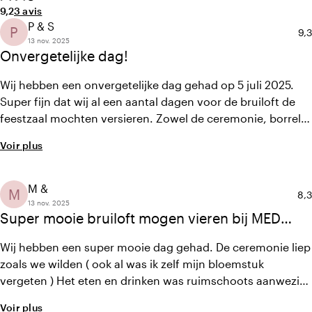
Note moyenne de 9,2 sur 10
Nombre d'avis : 3
9,2
3 avis
P & S
P
No
9,3
13 nov. 2025
Onvergetelijke dag!
Wij hebben een onvergetelijke dag gehad op 5 juli 2025.
Super fijn dat wij al een aantal dagen voor de bruiloft de
feestzaal mochten versieren. Zowel de ceremonie, borrel,
diner en het feest zijn allemaal super verlopen, alles was
Voir plus
tot in de puntjes geregeld. Het contact met Nienke verliep
erg soepel, alles was mogelijk! Eten was heerlijk, zowel
tijdens het diner als het avondfeest. Personeel enorm
M &
M
Not
8,3
gastvrij!
13 nov. 2025
Super mooie bruiloft mogen vieren bij MED
Trattoria
Wij hebben een super mooie dag gehad. De ceremonie liep
zoals we wilden ( ook al was ik zelf mijn bloemstuk
vergeten ) Het eten en drinken was ruimschoots aanwezig.
Tijdens het feest werd er genoeg drinken geschonken en er
Voir plus