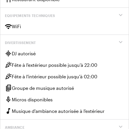
expand_more
EQUIPEMENTS TECHNIQUES
wifi
WiFi
expand_more
DIVERTISSEMENT
graphic_eq
DJ autorisé
celebration
Fête à l'extérieur possible jusqu'à 22:00
celebration
Fête à l'intérieur possible jusqu'à 02:00
speaker_group
Groupe de musique autorisé
mic
Micros disponibles
music_note
Musique d'ambiance autorisée à l'extérieur
expand_more
AMBIANCE