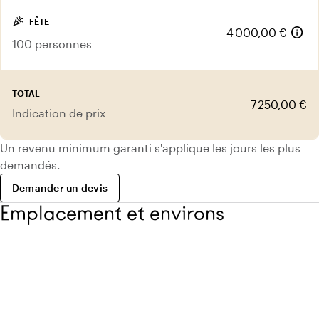
celebration
FÊTE
info
4 000,00 €
100 personnes
TOTAL
7 250,00 €
Indication de prix
Un revenu minimum garanti s'applique les jours les plus
demandés.
Demander un devis
Emplacement et environs