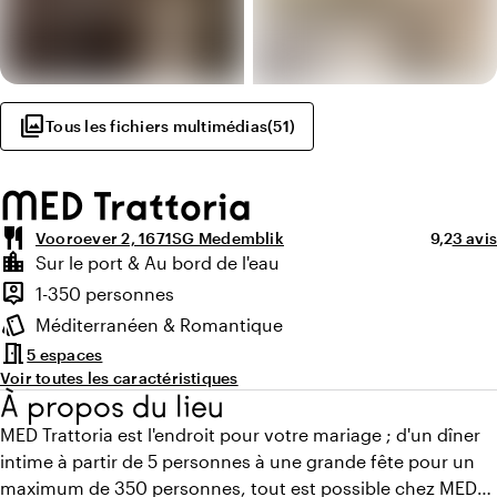
photo_library
Tous les fichiers multimédias
(
51
)
MED Trattoria
restaurant
Note moy
Nombr
Vooroever 2, 1671SG Medemblik
9,2
3 avis
Points forts
location_city
Sur le port & Au bord de l'eau
Environnement
person_pin
1-350 personnes
Capacité
style
Méditerranéen & Romantique
Ambiance
meeting_room
5 espaces
Voir toutes les caractéristiques
À propos du lieu
MED Trattoria est l'endroit pour votre mariage ; d'un dîner
intime à partir de 5 personnes à une grande fête pour un
maximum de 350 personnes, tout est possible chez MED