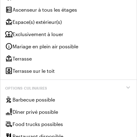
elevator
Ascenseur à tous les étages
deck
Espace(s) extérieur(s)
diversity_1
Exclusivement à louer
info
Mariage en plein air possible
deck
Terrasse
yard
Terrasse sur le toit
expand_more
OPTIONS CULINAIRES
outdoor_grill
Barbecue possible
brunch_dining
Dîner privé possible
rv_hookup
Food trucks possibles
restaurant
Restaurant disponible