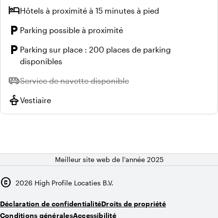
hotel
Hôtels à proximité à 15 minutes à pied
local_parking
Parking possible à proximité
local_parking
Parking sur place : 200 places de parking
disponibles
airport_shuttle
Indisponible :
Service de navette disponible
styler
Vestiaire
Meilleur site web de l'année 2025
copyright
2026
High Profile Locaties B.V.
Déclaration de confidentialité
Droits de propriété
Conditions générales
Accessibilité