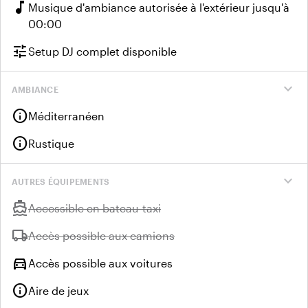
music_note
Musique d'ambiance autorisée à l'extérieur jusqu'à
00:00
tune
Setup DJ complet disponible
expand_more
AMBIANCE
info
Méditerranéen
info
Rustique
expand_more
AUTRES ÉQUIPEMENTS
directions_boat
Indisponible :
Accessible en bateau-taxi
local_shipping
Indisponible :
Accès possible aux camions
directions_car
Accès possible aux voitures
info
Aire de jeux