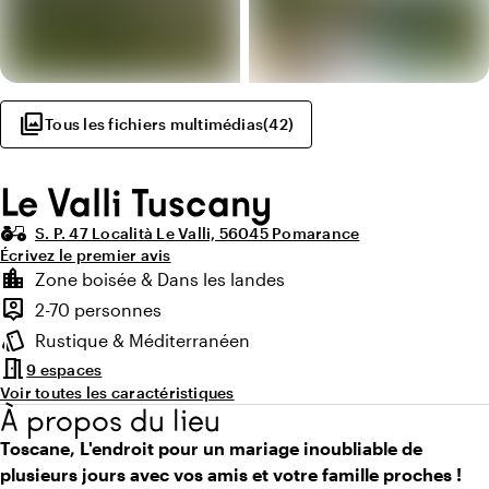
photo_library
Tous les fichiers multimédias
(
42
)
Le Valli Tuscany
agriculture
S. P. 47 Località Le Valli, 56045 Pomarance
Écrivez le premier avis
Points forts
location_city
Zone boisée & Dans les landes
Environnement
person_pin
2-70 personnes
Capacité
style
Rustique & Méditerranéen
Ambiance
meeting_room
9 espaces
Voir toutes les caractéristiques
À propos du lieu
Toscane, L'endroit pour un mariage inoubliable de
plusieurs jours avec vos amis et votre famille proches !