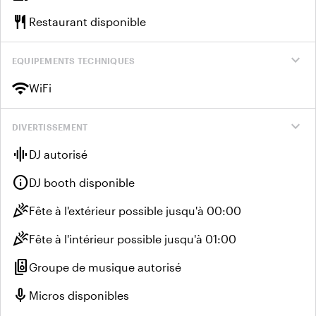
restaurant
Restaurant disponible
expand_more
EQUIPEMENTS TECHNIQUES
wifi
WiFi
expand_more
DIVERTISSEMENT
graphic_eq
DJ autorisé
info
DJ booth disponible
celebration
Fête à l'extérieur possible jusqu'à 00:00
celebration
Fête à l'intérieur possible jusqu'à 01:00
speaker_group
Groupe de musique autorisé
mic
Micros disponibles