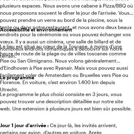
plusieurs espaces. Nous avons une cabane à Pizza/BBQ où
nous proposons souvent le dîner le jour de l'arrivée. Vous
pouvez prendre un verre au bord de la piscine, sous la
tente ou dans notre restaurant, et nous avons deux beaux
Accessibilité et environnement
endroits pour la cérémonie où vous pouvez échanger vos
vœux. Il y a aussi un cinéma, une salle de billard et de
Le lieu est situé au cœur de la Toscane, à moins d'une
nombreux endroits romantiques à découvrir sur notre
heure de route de la plage ou de villes toscanes comme
terrain.
Pise ou San Gimignano. Nous volons généralement
d'Eindhoven à Pise avec Ryanair. Mais vous pouvez aussi
facilement voler de Amsterdam ou Bruxelles vers Pise ou
Le programme
Florence. En voiture, c'est environ 1.400 km depuis
Utrecht.
Le programme le plus choisi consiste en 3 jours, vous
pouvez trouver une description détaillée sur notre site
web. Une extension à plusieurs jours est bien sûr possible.
Jour 1 jour d'arrivée :
Ce jour-là, les invités arrivent,
certains par avion, d'autres en voiture. Après