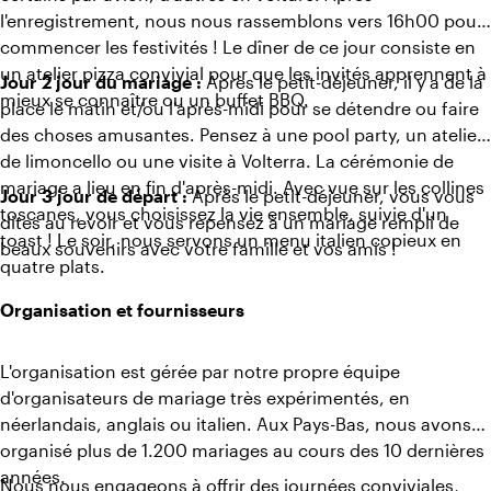
l'enregistrement, nous nous rassemblons vers 16h00 pour
commencer les festivités ! Le dîner de ce jour consiste en
un atelier pizza convivial pour que les invités apprennent à
Jour 2 jour du mariage :
Après le petit-déjeuner, il y a de la
mieux se connaître ou un buffet BBQ.
place le matin et/ou l'après-midi pour se détendre ou faire
des choses amusantes. Pensez à une pool party, un atelier
de limoncello ou une visite à Volterra. La cérémonie de
mariage a lieu en fin d'après-midi. Avec vue sur les collines
Jour 3 jour de départ :
Après le petit-déjeuner, vous vous
toscanes, vous choisissez la vie ensemble, suivie d'un
dites au revoir et vous repensez à un mariage rempli de
toast ! Le soir, nous servons un menu italien copieux en
beaux souvenirs avec votre famille et vos amis !
quatre plats.
Organisation et fournisseurs
L'organisation est gérée par notre propre équipe
d'organisateurs de mariage très expérimentés, en
néerlandais, anglais ou italien. Aux Pays-Bas, nous avons
organisé plus de 1.200 mariages au cours des 10 dernières
années.
Nous nous engageons à offrir des journées conviviales,