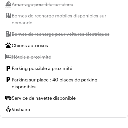
sailing
Indisponible :
Amarrage possible sur place
ev_station
Indisponible :
Bornes de recharge mobiles disponibles sur
demande
ev_station
Indisponible :
Bornes de recharge pour voitures électriques
pets
Chiens autorisés
hotel
Indisponible :
Hôtels à proximité
local_parking
Parking possible à proximité
local_parking
Parking sur place : 40 places de parking
disponibles
airport_shuttle
Service de navette disponible
styler
Vestiaire