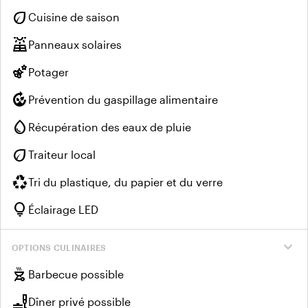
eco
Cuisine de saison
solar_power
Panneaux solaires
emoji_nature
Potager
compost
Prévention du gaspillage alimentaire
water_drop
Récupération des eaux de pluie
eco
Traiteur local
recycling
Tri du plastique, du papier et du verre
lightbulb
Éclairage LED
expand_more
OPTIONS CULINAIRES
outdoor_grill
Barbecue possible
brunch_dining
Dîner privé possible