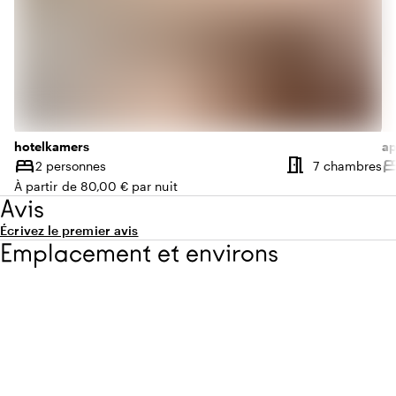
hotelkamers
a
meeting_room
bed
be
N
2 personnes
7 chambres
Capacité
Ca
À partir de 80,00 € par nuit
Avis
Écrivez le premier avis
Emplacement et environs