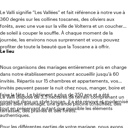
Le Valli signifie “Les Vallées” et fait référence à notre vue à
360 degrés sur les collines toscanes, des oliviers aux
forêts, avec une vue sur la ville de Volterra et un coucher
de soleil à couper le souffle. À chaque moment de la
journée, les environs nous surprennent et vous pouvez
profiter de toute la beauté que la Toscane a à offrir.
Le lieu
Nous organisons des mariages entièrement pris en charge
dans notre établissement pouvant accueillir jusqu'à 60
invités. Répartis sur 15 chambres et appartements, vos
invités peuvent passer la nuit chez nous, manger, boire et
faire la fête. Le bâtiment a plus de 350 ans et a été
Le Valli dispose de 3,5 hectares de terrain comprenant un
construit dans un style toscan, il a été rénové et modernisé
jardin bien aménagé, une grande piscine (chauffée), des
tout en préservant autant que possible les éléments
terrasses, des prairies et des forêts.
authentiques.
Pour les différentes parties de votre mariage, nous avons