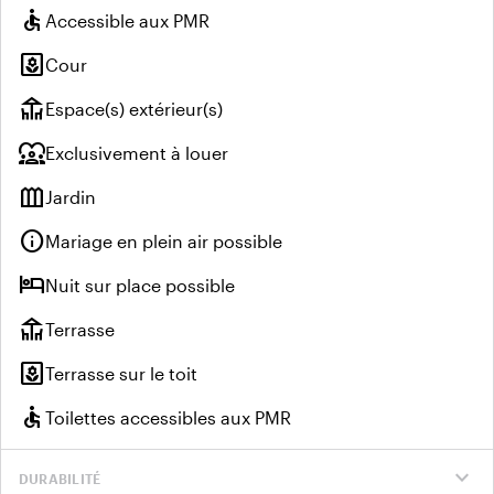
accessible
Accessible aux PMR
yard
Cour
deck
Espace(s) extérieur(s)
diversity_1
Exclusivement à louer
outdoor_garden
Jardin
info
Mariage en plein air possible
hotel
Nuit sur place possible
deck
Terrasse
yard
Terrasse sur le toit
accessible
Toilettes accessibles aux PMR
expand_more
DURABILITÉ