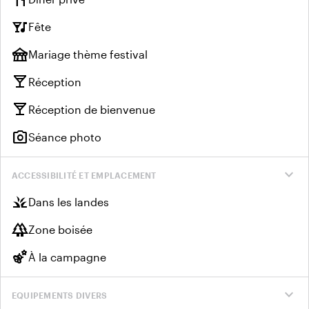
nightlife
Fête
festival
Mariage thème festival
local_bar
Réception
local_bar
Réception de bienvenue
photo_camera
Séance photo
expand_more
ACCESSIBILITÉ ET EMPLACEMENT
grass
Dans les landes
forest
Zone boisée
emoji_nature
À la campagne
expand_more
EQUIPEMENTS DIVERS