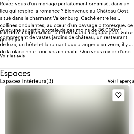
Rêvez-vous d'un mariage parfaitement organisé, dans un
lieu qui respire la romance ? Bienvenue au Château Oost,
situé dans le charmant Valkenburg. Caché entre les
collines ondulantes, au cœur d'un paysage pittoresque, ce
Avec une superficie totale de pas moins de 36.000m²,
lieu de mariage exclusif offre un cadre magique pour votre
comprenant de vastes jardins de château, un restaurant
grand jour.
de luxe, un hôtel et la romantique orangerie en verre, il y a
de la place pour tous vos souhaits. Que vous rêviez d'une
Voir les avis
cérémonie intime ou d'une fête de mariage de plusieurs
jours, le Château Oost a tout ce qu'il faut pour rendre
Espaces
votre journée inoubliable.
Quantité de espaces intérieurs : 3
Espaces intérieurs
(
3
)
Voir l'aperçu
favorite_border