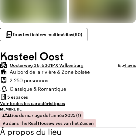
photo_library
Tous les fichiers multimédias
(
60
)
Kasteel Oost
castle
Note moy
Nombr
Oosterweg 36, 6301PX Valkenburg
9,5
4 avis
Points forts
location_city
Au bord de la rivière & Zone boisée
Environnement
person_pin
2-250 personnes
Capacité
style
Classique & Romantique
Ambiance
meeting_room
5 espaces
Voir toutes les caractéristiques
MEMBRE DE
groups
Lieu de mariage de l'année 2025 (1)
Vu dans The Real Housewives van het Zuiden
À propos du lieu