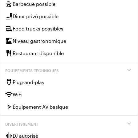
outdoor_grill
Barbecue possible
brunch_dining
Dîner privé possible
rv_hookup
Food trucks possibles
dinner_dining
Niveau gastronomique
restaurant
Restaurant disponible
expand_more
EQUIPEMENTS TECHNIQUES
settings_input_hdmi
Plug-and-play
wifi
WiFi
play_arrow
Équipement AV basique
expand_more
DIVERTISSEMENT
graphic_eq
DJ autorisé