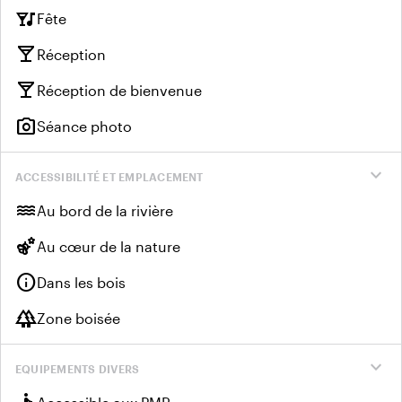
nightlife
Fête
local_bar
Réception
local_bar
Réception de bienvenue
photo_camera
Séance photo
expand_more
ACCESSIBILITÉ ET EMPLACEMENT
water
Au bord de la rivière
emoji_nature
Au cœur de la nature
info
Dans les bois
forest
Zone boisée
expand_more
EQUIPEMENTS DIVERS