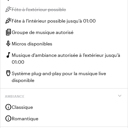
celebration
Indisponible :
Fête à l'extérieur possible
celebration
Fête à l'intérieur possible jusqu'à 01:00
speaker_group
Groupe de musique autorisé
mic
Micros disponibles
music_note
Musique d'ambiance autorisée à l'extérieur jusqu'à
01:00
settings_input_hdmi
Système plug-and-play pour la musique live
disponible
expand_more
AMBIANCE
info
Classique
info
Romantique