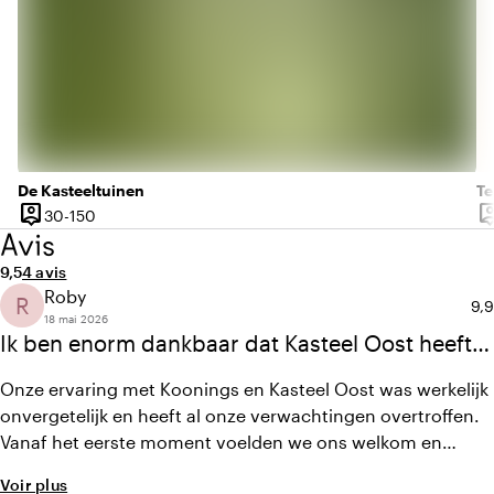
De Kasteeltuinen
Te
person_pin
person
De 30 à 150 personnes
30-150
Capacité
Ca
Avis
Note moyenne de 9,5 sur 10
Nombre d'avis : 4
9,5
4 avis
Roby
R
Not
9,9
18 mai 2026
Ik ben enorm dankbaar dat Kasteel Oost heeft
bijgedragen aan de mooiste dag van mijn leven
Onze ervaring met Koonings en Kasteel Oost was werkelijk
onvergetelijk en heeft al onze verwachtingen overtroffen.
Vanaf het eerste moment voelden we ons welkom en
begrepen. Alles draaide om persoonlijke aandacht,
Voir plus