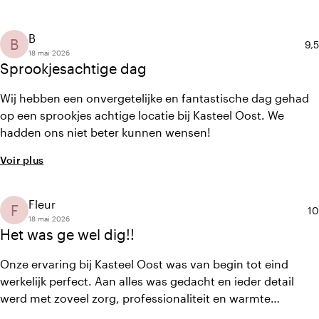
kwaliteit en het creëren van een bijzondere beleving, en
dat was in ieder detail merkbaar. De zoektocht naar mijn
trouwjurk bij Koonings was een ervaring op zich. Ik ben erg
B
B
No
9,5
dankbaar voor alle goede zorgen!
18 mai 2026
Sprookjesachtige dag
Wij hebben een onvergetelijke en fantastische dag gehad
op een sprookjes achtige locatie bij Kasteel Oost. We
hadden ons niet beter kunnen wensen!
Voir plus
Fleur
F
No
10
18 mai 2026
Het was ge wel dig!!
Onze ervaring bij Kasteel Oost was van begin tot eind
werkelijk perfect. Aan alles was gedacht en ieder detail
werd met zoveel zorg, professionaliteit en warmte
verzorgd dat de hele dag moeiteloos en onvergetelijk