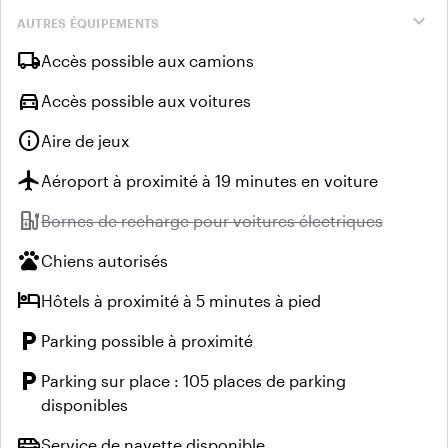
expand_more
AUTRES ÉQUIPEMENTS
local_shipping
Accès possible aux camions
directions_car
Accès possible aux voitures
info
Aire de jeux
flight
Aéroport à proximité à 19 minutes en voiture
ev_station
Indisponible :
Bornes de recharge pour voitures électriques
pets
Chiens autorisés
hotel
Hôtels à proximité à 5 minutes à pied
local_parking
Parking possible à proximité
local_parking
Parking sur place : 105 places de parking
disponibles
airport_shuttle
Service de navette disponible