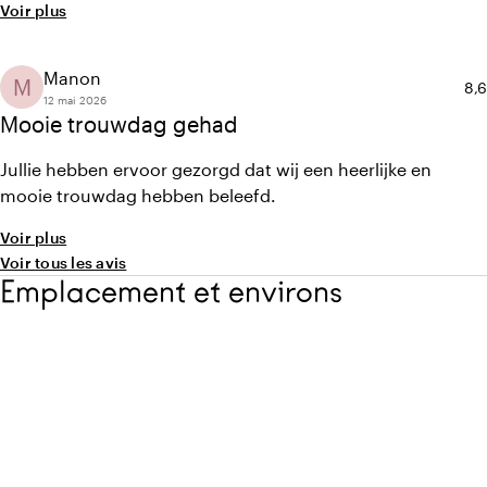
Voir plus
aanvoelde. De locatie zelf is prachtig vol charme, elegantie
en sfeer. Het personeel deed er alles aan om ervoor te
zorgen dat alles vlekkeloos verliep, en hun gastvrijheid gaf
Manon
M
Not
8,6
ons direct een welkom gevoel
12 mai 2026
Mooie trouwdag gehad
Jullie hebben ervoor gezorgd dat wij een heerlijke en
mooie trouwdag hebben beleefd.
Voir plus
Voir tous les avis
Emplacement et environs