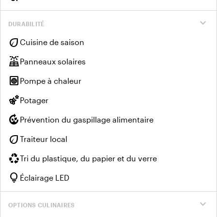
expand_more
DURABILITÉ
eco
Cuisine de saison
solar_power
Panneaux solaires
heat_pump
Pompe à chaleur
emoji_nature
Potager
compost
Prévention du gaspillage alimentaire
eco
Traiteur local
recycling
Tri du plastique, du papier et du verre
lightbulb
Éclairage LED
expand_more
OPTIONS CULINAIRES