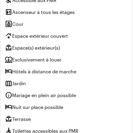
accessible
Accessible aux PMR
elevator
Ascenseur à tous les étages
yard
Cour
roofing
Espace extérieur couvert
deck
Espace(s) extérieur(s)
diversity_1
Exclusivement à louer
hotel
Hôtels à distance de marche
outdoor_garden
Jardin
info
Mariage en plein air possible
hotel
Nuit sur place possible
deck
Terrasse
accessible
Toilettes accessibles aux PMR