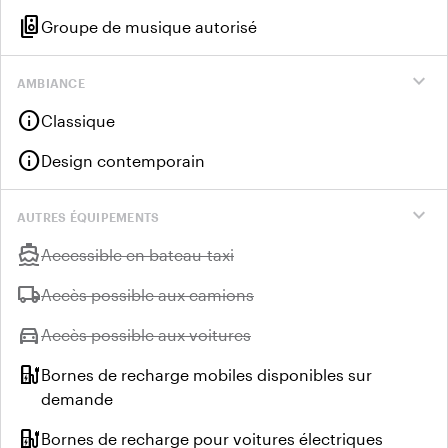
speaker_group
Groupe de musique autorisé
expand_more
AMBIANCE
info
Classique
info
Design contemporain
expand_more
AUTRES ÉQUIPEMENTS
directions_boat
Indisponible :
Accessible en bateau-taxi
local_shipping
Indisponible :
Accès possible aux camions
directions_car
Indisponible :
Accès possible aux voitures
ev_station
Bornes de recharge mobiles disponibles sur
demande
ev_station
Bornes de recharge pour voitures électriques