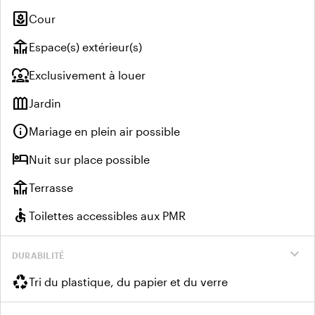
yard
Cour
deck
Espace(s) extérieur(s)
diversity_1
Exclusivement à louer
outdoor_garden
Jardin
info
Mariage en plein air possible
hotel
Nuit sur place possible
deck
Terrasse
accessible
Toilettes accessibles aux PMR
expand_more
DURABILITÉ
recycling
Tri du plastique, du papier et du verre