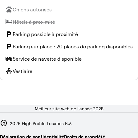
pets
Indisponible :
Chiens autorisés
hotel
Indisponible :
Hôtels à proximité
local_parking
Parking possible à proximité
local_parking
Parking sur place : 20 places de parking disponibles
airport_shuttle
Service de navette disponible
styler
Vestiaire
Meilleur site web de l'année 2025
copyright
2026
High Profile Locaties B.V.
Déclaration de confidentialité
Droits de propriété