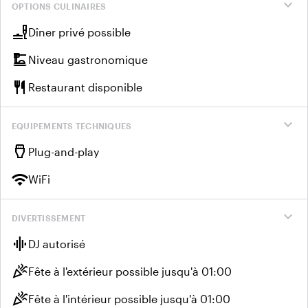
expand_more
OPTIONS CULINAIRES
brunch_dining
Dîner privé possible
dinner_dining
Niveau gastronomique
restaurant
Restaurant disponible
expand_more
EQUIPEMENTS TECHNIQUES
settings_input_hdmi
Plug-and-play
wifi
WiFi
expand_more
DIVERTISSEMENT
graphic_eq
DJ autorisé
celebration
Fête à l'extérieur possible jusqu'à 01:00
celebration
Fête à l'intérieur possible jusqu'à 01:00