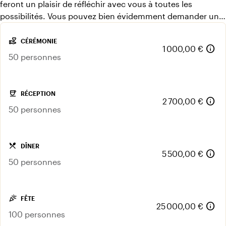
feront un plaisir de réfléchir avec vous à toutes les
possibilités. Vous pouvez bien évidemment demander un
devis gratuit.
volunteer_activism
CÉRÉMONIE
info
1 000,00 €
50 personnes
coffee
RÉCEPTION
info
2 700,00 €
50 personnes
local_dining
DÎNER
info
5 500,00 €
50 personnes
celebration
FÊTE
info
25 000,00 €
100 personnes