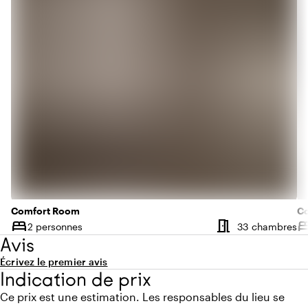
Comfort Room
Co
meeting_room
bed
be
N
2 personnes
33 chambres
Capacité
Ca
Avis
Écrivez le premier avis
Indication de prix
Ce prix est une estimation. Les responsables du lieu se