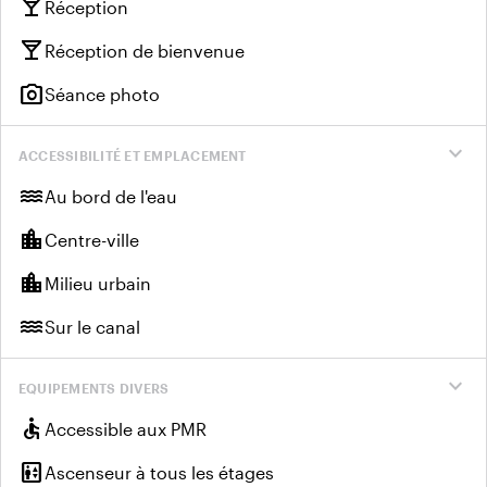
local_bar
Réception
local_bar
Réception de bienvenue
photo_camera
Séance photo
expand_more
ACCESSIBILITÉ ET EMPLACEMENT
water
Au bord de l'eau
location_city
Centre-ville
location_city
Milieu urbain
water
Sur le canal
expand_more
EQUIPEMENTS DIVERS
accessible
Accessible aux PMR
elevator
Ascenseur à tous les étages