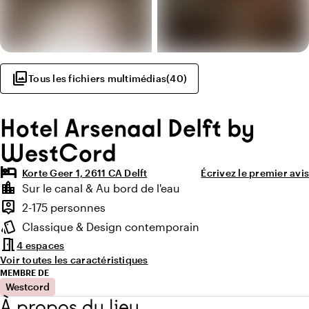
photo_library
Tous les fichiers multimédias
(
40
)
Hotel Arsenaal Delft by
WestCord
hotel
Korte Geer 1, 2611 CA Delft
Écrivez le premier avis
Points forts
location_city
Sur le canal & Au bord de l'eau
Environnement
person_pin
2-175 personnes
Capacité
style
Classique & Design contemporain
Ambiance
meeting_room
4 espaces
Voir toutes les caractéristiques
MEMBRE DE
Westcord
À propos du lieu