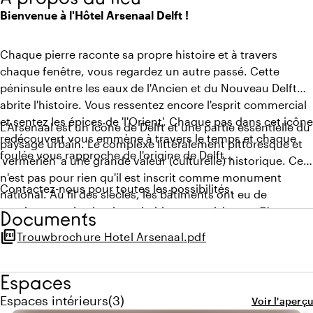
Bienvenue à l'Hôtel Arsenaal Delft !
Chaque pierre raconte sa propre histoire et à travers
chaque fenêtre, vous regardez un autre passé. Cette
péninsule entre les eaux de l'Ancien et du Nouveau Delft
abrite l'histoire. Vous ressentez encore l'esprit commercial
et sentez les épices de 'l'Orient'. Chaque pas dans cet icône
L'Arsenaal est un icône de Delft et une partie essentielle du
redécouvert vous emmène à travers le temps et chaque
paysage urbain. Le complexe littéralement pittoresque et
foulée vous rapproche de l'origine de Delft…
'vermerien' a une grande valeur (culturelle) historique. Ce
n'est pas pour rien qu'il est inscrit comme monument
Contactez-nous pour toutes les possibilités.
national. Au fil des siècles, les bâtiments ont eu de
nombreuses destinations, habitants et visiteurs. C'est un
Documents
parfait réservoir de riche histoire et cela donne au
picture_as_pdf
Trouwbrochure Hotel Arsenaal.pdf
bâtiment un terreau nourrissant pour la croissance de
futurs projets. L'endroit idéal pour se marier !
Espaces
Quantité de espaces intérieurs : 3
Espaces intérieurs
(
3
)
Voir l'aperçu