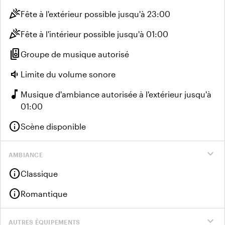
celebration
Fête à l'extérieur possible jusqu'à 23:00
celebration
Fête à l'intérieur possible jusqu'à 01:00
speaker_group
Groupe de musique autorisé
volume_down
Limite du volume sonore
music_note
Musique d'ambiance autorisée à l'extérieur jusqu'à
01:00
info
Scène disponible
expand_more
AMBIANCE
info
Classique
info
Romantique
expand_more
AUTRES ÉQUIPEMENTS