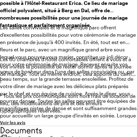
possible à l'Hôtel-Restaurant Erica. Ce lieu de mariage
officiel polyvalent, situé à Berg en Dal,
offre de
nombreuses possibilités pour une journée de mariage
fantastique et parfaitement organisée.
Les salles conviviales et le magnifique parc offrent
d'excellentes possibilités pour votre cérémonie de mariage
en présence de jusqu'à 400 invités. En été, tout est en
fleurs et le parc, avec un magnifique grand arbre sous
lequel vous pouvez vous marier, constitue un joli décor
Les 60 chambres d'hôtel confortables offrent à vous et à
pour votre cérémonie de mariage. Recevez ensuite vos
vos invités la possibilité de rester dormir après la journée
vœux de bonheur dans l'une des salles conviviales ou, par
de mariage. Tout au même endroit, cela apporte du calme
beau temps, sur la grande terrasse ensoleillée. Profitez de
!
votre dîner de mariage avec les délicieux plats préparés
par le chef et son équipe de cuisine. Après le dîner, vous
* Tous les prix communiqués sont hors frais de location de
pourrez danser. Toutes les salles peuvent être équipées de
lieu, des modifications de prix et des erreurs
magnifiques pistes de danse et sont suffisamment grandes
typographiques réservées.
pour accueillir un large groupe d'invités en soirée. Lorsque
la salle Ericazaal et la salle Calunazaal sont combinées,
Voir les avis
Documents
l'hôtel peut accueillir jusqu'à 400 invités en fête.