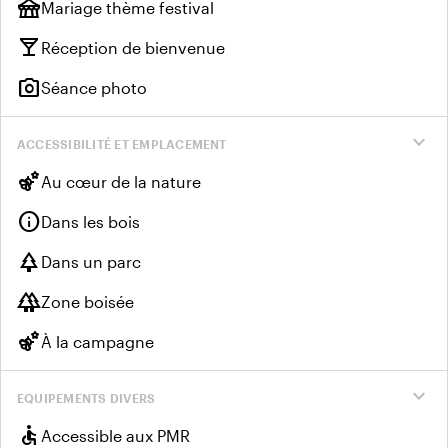
festival
Mariage thème festival
local_bar
Réception de bienvenue
photo_camera
Séance photo
expand_more
ACCESSIBILITÉ ET EMPLACEMENT
emoji_nature
Au cœur de la nature
info
Dans les bois
park
Dans un parc
forest
Zone boisée
emoji_nature
À la campagne
expand_more
EQUIPEMENTS DIVERS
accessible
Accessible aux PMR