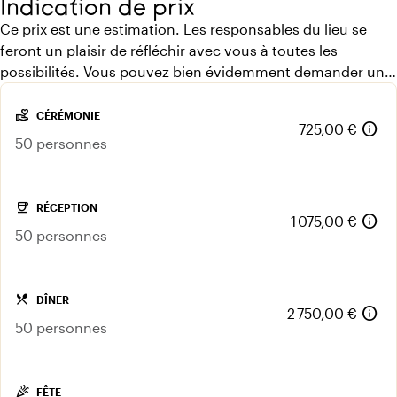
Indication de prix
Ce prix est une estimation. Les responsables du lieu se
feront un plaisir de réfléchir avec vous à toutes les
possibilités. Vous pouvez bien évidemment demander un
devis gratuit.
volunteer_activism
CÉRÉMONIE
info
725,00 €
50 personnes
coffee
RÉCEPTION
info
1 075,00 €
50 personnes
local_dining
DÎNER
info
2 750,00 €
50 personnes
celebration
FÊTE