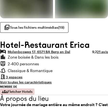
photo_library
Tous les fichiers multimédias
(
19
)
Hotel-Restaurant Erica
hotel
Note moye
Nombre
Molenbosweg 17, 6571 BA Berg en Dal
9,2
21 avis
Points forts
location_city
Zone boisée & Dans les bois
Environnement
person_pin
2-400 personnes
Capacité
style
Classique & Romantique
Ambiance
meeting_room
3 espaces
Voir toutes les caractéristiques
MEMBRE DE
groups
Fletcher Hotels
À propos du lieu
Votre journée de mariage entière au même endroit ? C'est