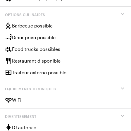
expand_more
OPTIONS CULINAIRES
outdoor_grill
Barbecue possible
brunch_dining
Dîner privé possible
rv_hookup
Food trucks possibles
restaurant
Restaurant disponible
input
Traiteur externe possible
expand_more
EQUIPEMENTS TECHNIQUES
wifi
WiFi
expand_more
DIVERTISSEMENT
graphic_eq
DJ autorisé