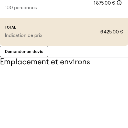
info
1 875,00 €
100 personnes
TOTAL
6 425,00 €
Indication de prix
Demander un devis
Emplacement et environs