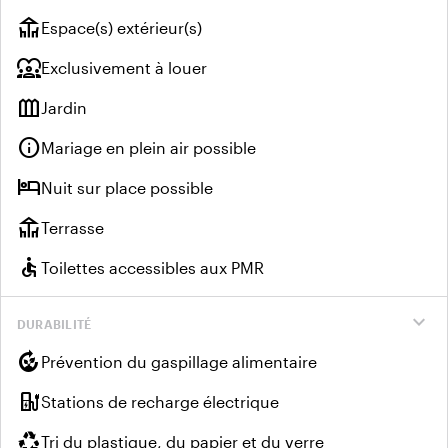
deck
Espace(s) extérieur(s)
diversity_1
Exclusivement à louer
outdoor_garden
Jardin
info
Mariage en plein air possible
hotel
Nuit sur place possible
deck
Terrasse
accessible
Toilettes accessibles aux PMR
expand_more
DURABILITÉ
compost
Prévention du gaspillage alimentaire
ev_charger
Stations de recharge électrique
recycling
Tri du plastique, du papier et du verre