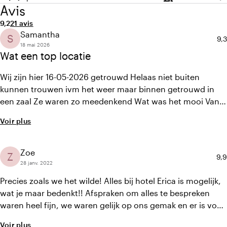
Capacité
Ca
Avis
Note moyenne de 9,2 sur 10
Nombre d'avis : 21
9,2
21 avis
Samantha
S
No
9,3
18 mai 2026
Wat een top locatie
Wij zijn hier 16-05-2026 getrouwd Helaas niet buiten
kunnen trouwen ivm het weer maar binnen getrouwd in
een zaal Ze waren zo meedenkend Wat was het mooi Van A
tot Z in de puntjes geregeld Echt een top team Genoeg
Voir plus
parkeerplaatsen En vriendelijk personeel Wij zijn blij dat we
hier onze liefde hebben mogen vieren Nogmaal het was
top
Zoe
Z
Not
9,9
28 janv. 2022
Precies zoals we het wilde! Alles bij hotel Erica is mogelijk,
wat je maar bedenkt!! Afspraken om alles te bespreken
waren heel fijn, we waren gelijk op ons gemak en er is voor
elke portemonnee wat. Vaak dingen door genomen om
Voir plus