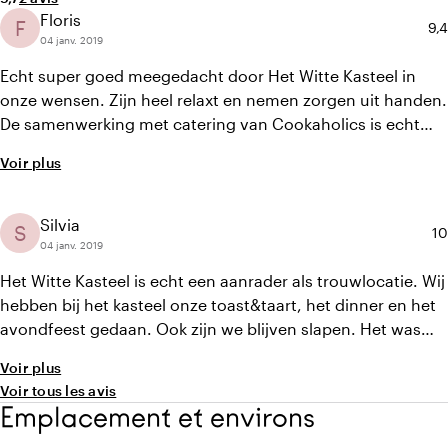
Floris
F
No
9,4
04 janv. 2019
Echt super goed meegedacht door Het Witte Kasteel in
onze wensen. Zijn heel relaxt en nemen zorgen uit handen.
De samenwerking met catering van Cookaholics is echt
een grote aanrader.
Voir plus
Silvia
S
No
10
04 janv. 2019
Het Witte Kasteel is echt een aanrader als trouwlocatie. Wij
hebben bij het kasteel onze toast&taart, het dinner en het
avondfeest gedaan. Ook zijn we blijven slapen. Het was
een groot feest bij het witte Kasteeel, vanaf de aankomst
Voir plus
totdat we de dag erna vertrokken. Alles was er heel goed
Voir tous les avis
geregeld en zag er prachtig uit. Het eten was lekker het het
Emplacement et environs
feest in de kelder was heel sfeervol en gezellig."