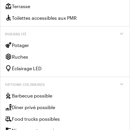
deck
Terrasse
accessible
Toilettes accessibles aux PMR
expand_more
DURABILITÉ
emoji_nature
Potager
hive
Ruches
lightbulb
Éclairage LED
expand_more
OPTIONS CULINAIRES
outdoor_grill
Barbecue possible
brunch_dining
Dîner privé possible
rv_hookup
Food trucks possibles