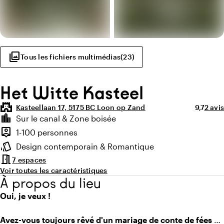
photo_library
Tous les fichiers multimédias
(
23
)
Het Witte Kasteel
castle
Note moy
Nombr
Kasteellaan 17, 5175 BC Loon op Zand
9,7
2 avis
Points forts
location_city
Sur le canal & Zone boisée
Environnement
person_pin
1-100 personnes
Capacité
style
Design contemporain & Romantique
Ambiance
meeting_room
7 espaces
Voir toutes les caractéristiques
À propos du lieu
Oui, je veux !
Avez-vous toujours rêvé d'un mariage de conte de fées ?