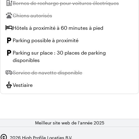
ev_station
Indisponible :
Bornes de recharge pour voitures électriques
pets
Indisponible :
Chiens autorisés
hotel
Hôtels à proximité à 60 minutes à pied
local_parking
Parking possible à proximité
local_parking
Parking sur place : 30 places de parking
disponibles
airport_shuttle
Indisponible :
Service de navette disponible
styler
Vestiaire
Meilleur site web de l'année 2025
copyright
2026
High Profile Locaties B.V.