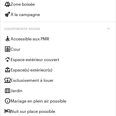
forest
Zone boisée
emoji_nature
À la campagne
expand_more
EQUIPEMENTS DIVERS
accessible
Accessible aux PMR
yard
Cour
roofing
Espace extérieur couvert
deck
Espace(s) extérieur(s)
diversity_1
Exclusivement à louer
outdoor_garden
Jardin
info
Mariage en plein air possible
hotel
Nuit sur place possible