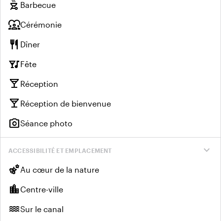
outdoor_grill
Barbecue
diversity_1
Cérémonie
restaurant
Dîner
nightlife
Fête
local_bar
Réception
local_bar
Réception de bienvenue
photo_camera
Séance photo
expand_more
ACCESSIBILITÉ ET EMPLACEMENT
emoji_nature
Au cœur de la nature
location_city
Centre-ville
water
Sur le canal