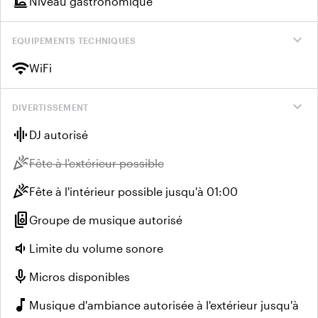
dinner_dining
Niveau gastronomique
expand_more
EQUIPEMENTS TECHNIQUES
wifi
WiFi
expand_more
DIVERTISSEMENT
graphic_eq
DJ autorisé
celebration
Indisponible :
Fête à l'extérieur possible
celebration
Fête à l'intérieur possible jusqu'à 01:00
speaker_group
Groupe de musique autorisé
volume_down
Limite du volume sonore
mic
Micros disponibles
music_note
Musique d'ambiance autorisée à l'extérieur jusqu'à