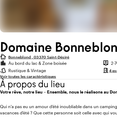
Domaine Bonneblo
cottage
Bonneblond , 03370 Saint-Désiré
Points forts
location_city
person_pin
Au bord du lac & Zone boisée
2-
Environnement
Capaci
meeting_room
style
Rustique & Vintage
4 e
Ambiance
Voir toutes les caractéristiques
À propos du lieu
Votre rêve, notre lieu – Ensemble, nous le réalisons au 
Qui n'a pas eu un amour d'été inoubliable dans un camping
vacances d'été ? Que cette personne soit celle avec qui vou