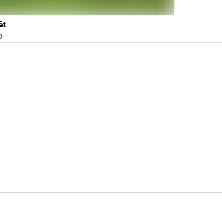
êt
De 2 à 70 personnes
0
ité