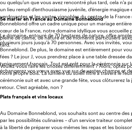
ou quelqu'un que vous avez rencontré plus tard, cela n'a 
un lieu rempli d'enthousiasme juvénile, d'énergie magique 
verdoyantes et les vastes vignobles du centre de la France
Se marier en France au Domaine Bonneblond
Bonneblond offre un cadre unique pour un mariage entière
cœur de la France, notre domaine idyllique vous accueille 
Le domaine, entouré de 70 hectares de nature, offre ampl
pleine de calme, de nature et de moments particuliers aux
plusieurs jours jusqu'à 70 personnes. Avec vos invités, vo
tard.
Bonneblond. De plus, le domaine est entièrement pour vous
fées ? Le jour J, vous prendrez place à une table dressée d
typiquement français. Tout est prêt pour la cérémonie sur la 
Voulez-vous faire les choses différemment ? Alors, optez 
échangerez vos vœux avec vue sur de vastes champs et de
notre propre bois. La lumière du soleil filtre à travers le fe
cérémonie suit et avec une grande fête, vous clôturerez la 
retour. C'est agréable, non ?
Plats français et vins locaux
Au Domaine Bonneblond, vos souhaits sont au centre des 
par les possibilités culinaires – d'un service traiteur compl
à la liberté de préparer vous-mêmes les repas et les bois