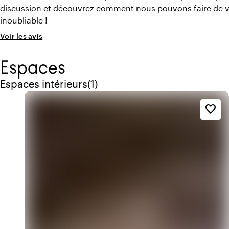
discussion et découvrez comment nous pouvons faire de 
inoubliable !
Voir les avis
Espaces
Quantité de espaces intérieurs : 1
Espaces intérieurs
(
1
)
favorite_border