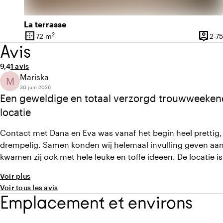
La terrasse
border_outer
person_pin
2
72 m
2-75
Superficie
Capaci
Avis
Note moyenne de 9,4 sur 10
Nombre d'avis : 1
9,4
1 avis
Mariska
M
30 juin 2026
Een geweldige en totaal verzorgd trouwweeken
locatie
Contact met Dana en Eva was vanaf het begin heel prettig,
drempelig. Samen konden wij helemaal invulling geven a
kwamen zij ook met hele leuke en toffe ideeen. De locatie i
verschillende slaapaccomodaties en ook diverse plekken voo
Voir plus
hadden we diner op de mooie romantische binnenplaats, bor
Voir tous les avis
op achterterras.
Emplacement et environs