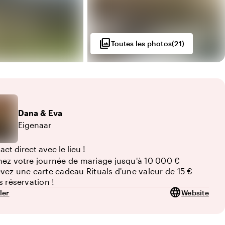
photo_library
Toutes les photos
(
21
)
0
Dana
& Eva
Eigenaar
ct direct avec le lieu !
ez votre journée de mariage jusqu'à 10 000 €
vez une carte cadeau Rituals d'une valeur de 15 €
s réservation !
language
ler
Website