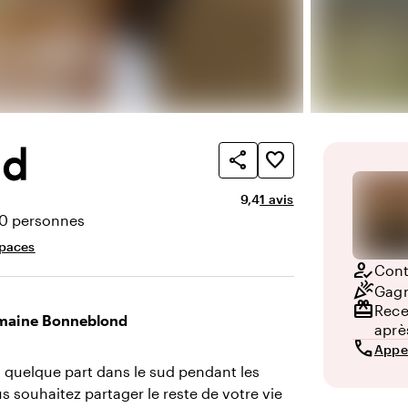
nd
share
favorite_border
Note moyenne de 9,4 sur 1
Nombre d'avis : 1
9,4
1 avis
70 personnes
té
spaces
how_to_reg
Conta
celebration
Gagn
redeem
Rece
Domaine Bonneblond
aprè
call
Appe
 quelque part dans le sud pendant les
s souhaitez partager le reste de votre vie