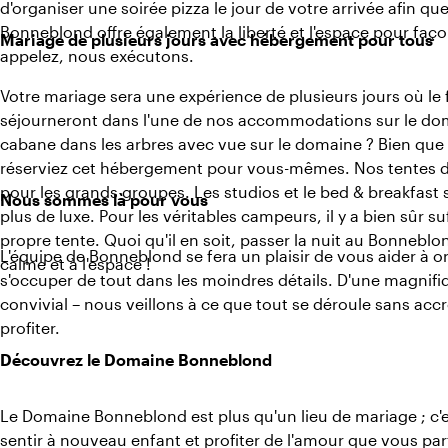
d'organiser une soirée pizza le jour de votre arrivée afin qu
Bonneblond offre également la liberté et l'espace pour faç
Mariage de plusieurs jours avec hébergement pour tous
appelez, nous exécutons.
Votre mariage sera une expérience de plusieurs jours où le f
séjourneront dans l'une de nos accommodations sur le dom
cabane dans les arbres avec vue sur le domaine ? Bien qu
réserviez cet hébergement pour vous-mêmes. Nos tentes de
pour les grands groupes. Les studios et le bed & breakfast
Nous sommes là pour vous
plus de luxe. Pour les véritables campeurs, il y a bien sûr
propre tente. Quoi qu'il en soit, passer la nuit au Bonnebl
L'équipe de Bonneblond se fera un plaisir de vous aider à or
calme et à l'espace !
s'occuper de tout dans les moindres détails. D'une magni
convivial – nous veillons à ce que tout se déroule sans accr
profiter.
Découvrez le Domaine Bonneblond
Le Domaine Bonneblond est plus qu'un lieu de mariage ; c'e
sentir à nouveau enfant et profiter de l'amour que vous p