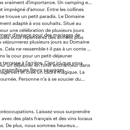
pas vraiment d'importance. Un camping est
et imprégné d'amour. Entre les collines
 se trouve un petit paradis. Le Domaine
ment adapté à vos souhaits. Situé au
pour une célébration de plusieurs jours
ement d'espace pour des mariages de
quels vous repenserez des années plus
us séjournerez plusieurs jours au Domaine
. Cela ne ressemble-t-il pas à un conte de
ans la cour pour un petit-déjeuner
terrasse à l'arrière. C'est ici que vous
pour un déjeuner en forêt enchanteur dans
 magnifiques fleurs sauvages.
uillage vert et crée un cadre magique. La
journée. Personne n'a à se soucier du
préoccupations. Laissez-vous surprendre
et avec des plats français et des vins locaux
sons. De plus, nous sommes heureux