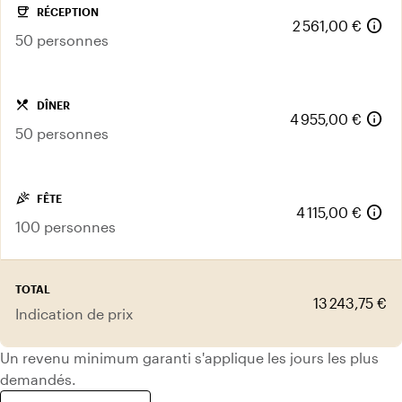
coffee
RÉCEPTION
info
2 561,00 €
50 personnes
local_dining
DÎNER
info
4 955,00 €
50 personnes
celebration
FÊTE
info
4 115,00 €
100 personnes
TOTAL
13 243,75 €
Indication de prix
Un revenu minimum garanti s'applique les jours les plus
demandés.