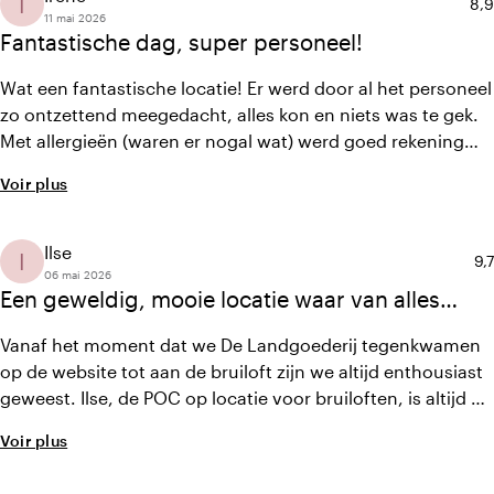
I
Not
8,9
11 mai 2026
Fantastische dag, super personeel!
Wat een fantastische locatie! Er werd door al het personeel
zo ontzettend meegedacht, alles kon en niets was te gek.
Met allergieën (waren er nogal wat) werd goed rekening
gehouden! Duizendmaal dank!!
Voir plus
Ilse
I
No
9,7
06 mai 2026
Een geweldig, mooie locatie waar van alles
mogelijk is
Vanaf het moment dat we De Landgoederij tegenkwamen
op de website tot aan de bruiloft zijn we altijd enthousiast
geweest. Ilse, de POC op locatie voor bruiloften, is altijd en
snel bereikbaar en je kunt alles met haar bespreken.
Voir plus
Daarnaast denken ze mee en/of delen hun ervaringen, op
een fijne manier. Het eten/drinken is echt fenomenaal. We