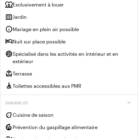
diversity_1
Exclusivement à louer
outdoor_garden
Jardin
info
Mariage en plein air possible
hotel
Nuit sur place possible
sports_volleyball
Spécialisé dans les activités en intérieur et en
extérieur
deck
Terrasse
accessible
Toilettes accessibles aux PMR
expand_more
DURABILITÉ
eco
Cuisine de saison
compost
Prévention du gaspillage alimentaire