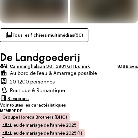
photo_library
Tous les fichiers multimédias
(
50
)
De Landgoederij
agriculture
Note moye
Nombre 
Camminghalaan 30 , 3981 GH Bunnik
9,1
89 avis
Points forts
location_city
Au bord de l'eau & Amarrage possible
Environnement
person_pin
20-1200 personnes
Capacité
style
Rustique & Romantique
Ambiance
meeting_room
8 espaces
Voir toutes les caractéristiques
MEMBRE DE
Groupe Horeca Brothers (BHG)
groups
Lieu de mariage de l'année 2025
groups
Lieu de mariage de l'année 2025 (1)