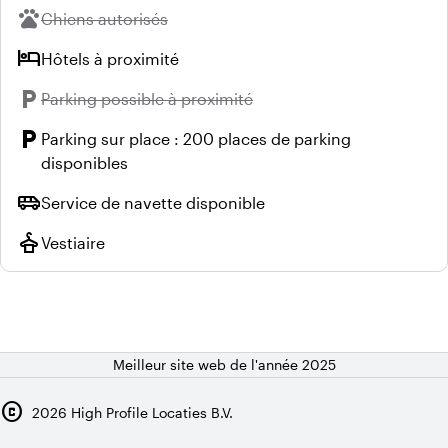
pets
Indisponible :
Chiens autorisés
hotel
Hôtels à proximité
local_parking
Indisponible :
Parking possible à proximité
local_parking
Parking sur place : 200 places de parking
disponibles
airport_shuttle
Service de navette disponible
styler
Vestiaire
Meilleur site web de l'année 2025
copyright
2026
High Profile Locaties B.V.