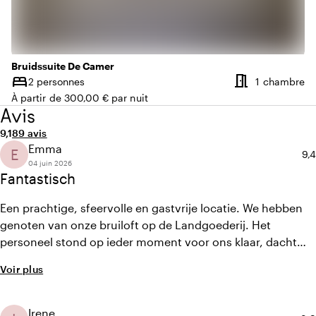
Bruidssuite De Camer
meeting_room
bed
N
2 personnes
1 chambre
Capacité
À partir de 300,00 € par nuit
Avis
Note moyenne de 9,1 sur 10
Nombre d'avis : 89
9,1
89 avis
Emma
E
No
9,4
04 juin 2026
Fantastisch
Een prachtige, sfeervolle en gastvrije locatie. We hebben
genoten van onze bruiloft op de Landgoederij. Het
personeel stond op ieder moment voor ons klaar, dacht
met ons mee en nam alle zorg uit handen. Niets was teveel
Voir plus
gevraagd, ook in de communicatie vooraf. We hebben
genoten van het heerlijke buffet en de hapjes en drankjes.
De Landgoederij heeft onze dag compleet gemaakt!
Irene