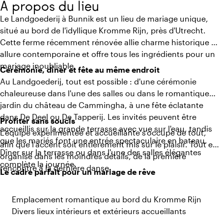
À propos du lieu
Le Landgoederij à Bunnik est un lieu de mariage unique,
situé au bord de l'idyllique Kromme Rijn, près d'Utrecht.
Cette ferme récemment rénovée allie charme historique et
allure contemporaine et offre tous les ingrédients pour un
mariage inoubliable.
Cérémonie, dîner et fête au même endroit
Au Landgoederij, tout est possible : d'une cérémonie
chaleureuse dans l'une des salles ou dans le romantique
jardin du château de Cammingha, à une fête éclatante
dans De Deel ou De Tapperij. Les invités peuvent être
Profiter sans soucis
accueillis sur la grande terrasse avec vue sur l'eau, tandis
L'équipe expérimentée et accueillante s'occupe de tout,
que les mariés font une entrée spectaculaire en bateau.
afin que l'accent soit entièrement mis sur le plaisir. Tout est
Dîner sur la terrasse ou dans l'une des salles élégantes
organisé dans les moindres détails, de la première
complète la journée.
rencontre à la dernière danse.
Le cadre parfait pour un mariage de rêve
Emplacement romantique au bord du Kromme Rijn
Divers lieux intérieurs et extérieurs accueillants