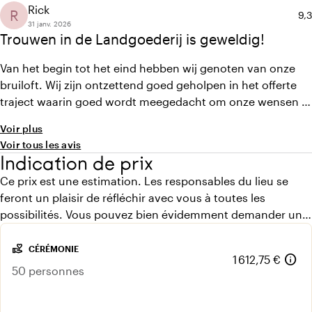
hebben heerlijk gegeten en een fles bacardi toevoegen
Rick
R
No
9,3
was geen enkel probleem
31 janv. 2026
Trouwen in de Landgoederij is geweldig!
Van het begin tot het eind hebben wij genoten van onze
bruiloft. Wij zijn ontzettend goed geholpen in het offerte
traject waarin goed wordt meegedacht om onze wensen te
vervullen. Wij hebben van alle zalen gebruik gemaakt wat
Voir plus
telkens weer een andere belevenis geeft per onderdeel van
Voir tous les avis
de bruiloft. De totale beleving van de locatie in combinatie
Indication de prix
met de gastvrijheid van het personeel heeft ons een
Ce prix est une estimation. Les responsables du lieu se
topdag gegeven!
feront un plaisir de réfléchir avec vous à toutes les
possibilités. Vous pouvez bien évidemment demander un
devis gratuit.
volunteer_activism
CÉRÉMONIE
info
1 612,75 €
50 personnes