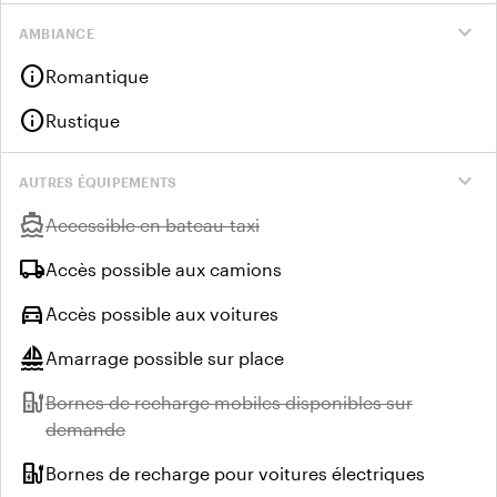
expand_more
AMBIANCE
info
Romantique
info
Rustique
expand_more
AUTRES ÉQUIPEMENTS
directions_boat
Indisponible :
Accessible en bateau-taxi
local_shipping
Accès possible aux camions
directions_car
Accès possible aux voitures
sailing
Amarrage possible sur place
ev_station
Indisponible :
Bornes de recharge mobiles disponibles sur
demande
ev_station
Bornes de recharge pour voitures électriques