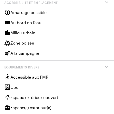
expand_more
ACCESSIBILITÉ ET EMPLACEMENT
info
Amarrage possible
water
Au bord de l'eau
location_city
Milieu urbain
forest
Zone boisée
emoji_nature
À la campagne
expand_more
EQUIPEMENTS DIVERS
accessible
Accessible aux PMR
yard
Cour
roofing
Espace extérieur couvert
deck
Espace(s) extérieur(s)