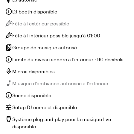
info
DJ booth disponible
celebration
Indisponible :
Fête à l'extérieur possible
celebration
Fête à l'intérieur possible jusqu'à 01:00
speaker_group
Groupe de musique autorisé
info
Limite du niveau sonore à l'intérieur : 90 décibels
mic
Micros disponibles
music_note
Indisponible :
Musique d'ambiance autorisée à l'extérieur
info
Scène disponible
tune
Setup DJ complet disponible
settings_input_hdmi
Système plug-and-play pour la musique live
disponible