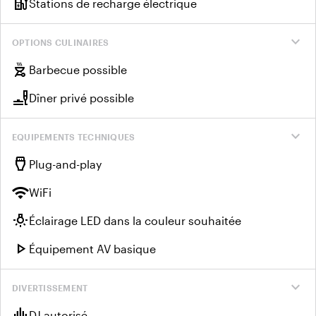
ev_charger
Stations de recharge électrique
expand_more
OPTIONS CULINAIRES
outdoor_grill
Barbecue possible
brunch_dining
Dîner privé possible
expand_more
EQUIPEMENTS TECHNIQUES
settings_input_hdmi
Plug-and-play
wifi
WiFi
wb_incandescent
Éclairage LED dans la couleur souhaitée
play_arrow
Équipement AV basique
expand_more
DIVERTISSEMENT
graphic_eq
DJ autorisé