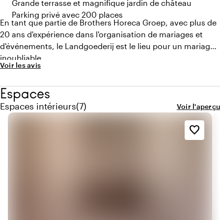
Grande terrasse et magnifique jardin de château
Parking privé avec 200 places
En tant que partie de Brothers Horeca Groep, avec plus de
20 ans d'expérience dans l'organisation de mariages et
d'événements, le Landgoederij est le lieu pour un mariage
inoubliable.
Voir les avis
Espaces
Quantité de espaces intérieurs : 7
Espaces intérieurs
(
7
)
Voir l'aperçu
favorite_border