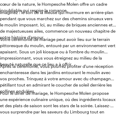
cœur de la nature, le Hompesche Molen offre un cadre
inoubliable qui respire la romance.
Imaginez : le son de la Meuse qui murmure en arrière-plan
pendant que vous marchez sur des chemins sinueux vers
le moulin imposant. Ici, au milieu de briques anciennes et
de majestueuses ailes, commence un nouveau chapitre de
votre histoire d'amour.
Votre cérémonie de mariage peut avoir lieu sur le terrain
pittoresque du moulin, entouré par un environnement vert
apaisant. Sous un joli kiosque ou à l'ombre du moulin
impressionnant, vous vous étreignez au milieu de la
beauté naturelle que ce lieu a à offrir.
Après la cérémonie, vous pourrez profiter d'une réception
enchanteresse dans les jardins entourant le moulin avec
vos proches. Trinquez à votre amour avec du champagne
pétillant tout en admirant le coucher de soleil derrière les
collines ondulées.
Pour le dîner de mariage, le Hompesche Molen propose
une expérience culinaire unique, où des ingrédients locaux
et des plats de saison sont les stars de la soirée. Laissez-
vous surprendre par les saveurs du Limbourg tout en