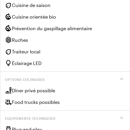
eco
Cuisine de saison
compost
Cuisine orientée bio
compost
Prévention du gaspillage alimentaire
hive
Ruches
eco
Traiteur local
lightbulb
Éclairage LED
expand_more
OPTIONS CULINAIRES
brunch_dining
Dîner privé possible
rv_hookup
Food trucks possibles
expand_more
EQUIPEMENTS TECHNIQUES
settings_input_hdmi
Plug-and-play