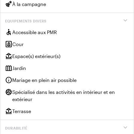
emoji_nature
À la campagne
expand_more
EQUIPEMENTS DIVERS
accessible
Accessible aux PMR
yard
Cour
deck
Espace(s) extérieur(s)
outdoor_garden
Jardin
info
Mariage en plein air possible
sports_volleyball
Spécialisé dans les activités en intérieur et en
extérieur
deck
Terrasse
expand_more
DURABILITÉ