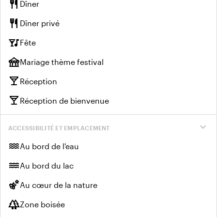
restaurant
Dîner
restaurant
Dîner privé
nightlife
Fête
festival
Mariage thème festival
local_bar
Réception
local_bar
Réception de bienvenue
expand_more
ACCESSIBILITÉ ET EMPLACEMENT
water
Au bord de l'eau
water
Au bord du lac
emoji_nature
Au cœur de la nature
forest
Zone boisée