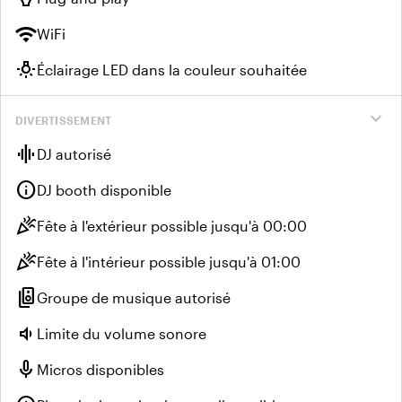
wifi
WiFi
wb_incandescent
Éclairage LED dans la couleur souhaitée
expand_more
DIVERTISSEMENT
graphic_eq
DJ autorisé
info
DJ booth disponible
celebration
Fête à l'extérieur possible jusqu'à 00:00
celebration
Fête à l'intérieur possible jusqu'à 01:00
speaker_group
Groupe de musique autorisé
volume_down
Limite du volume sonore
mic
Micros disponibles