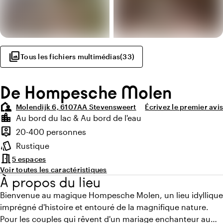
photo_library
Tous les fichiers multimédias
(
33
)
De Hompesche Molen
location_away
Molendijk 6, 6107AA Stevensweert
Écrivez le premier avis
Points forts
location_city
Au bord du lac & Au bord de l'eau
Environnement
person_pin
20-400 personnes
Capacité
style
Rustique
Ambiance
meeting_room
5 espaces
Voir toutes les caractéristiques
À propos du lieu
Bienvenue au magique Hompesche Molen, un lieu idyllique
imprégné d'histoire et entouré de la magnifique nature.
Pour les couples qui rêvent d'un mariage enchanteur au