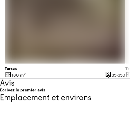
Terras
Tr
border_outer
person_pin
border_o
2
De
180 m
35-350
Superficie
Capacité
Su
Avis
Écrivez le premier avis
Emplacement et environs