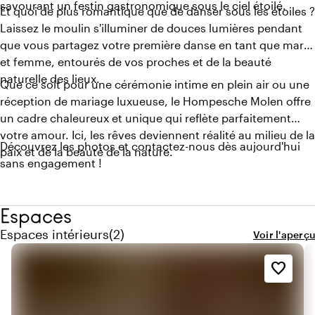
savourant un festin gastronomique sous le ciel étoilé.
Et quoi de plus romantique que de danser sous les étoiles ?
Laissez le moulin s'illuminer de douces lumières pendant
que vous partagez votre première danse en tant que mari
et femme, entourés de vos proches et de la beauté
naturelle des lieux.
Que ce soit pour une cérémonie intime en plein air ou une
réception de mariage luxueuse, le Hompesche Molen offre
un cadre chaleureux et unique qui reflète parfaitement
votre amour. Ici, les rêves deviennent réalité au milieu de la
Découvrez les photos et contactez-nous dès aujourd'hui
paix et de la beauté de la nature.
sans engagement !
Espaces
Quantité de espaces intérieurs : 2
Espaces intérieurs
(
2
)
Voir l'aperçu
favorite_border