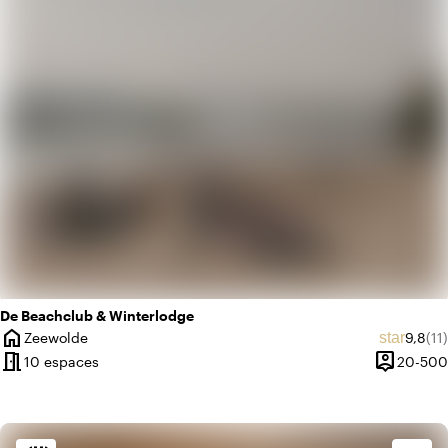
info
Jungle urbaine
De Beachclub & Winterlodge
home
Note m
Nom
star
Zeewolde
9,8
(11)
Ville
meeting_room
person_pin
10 espaces
20-500
Capacité