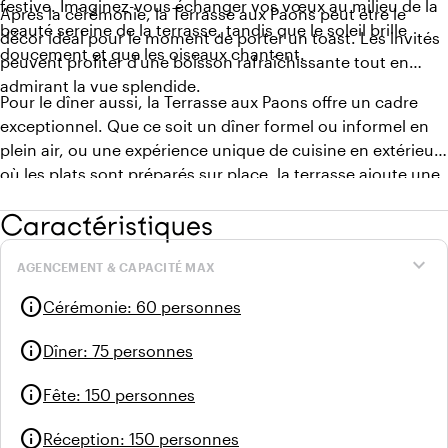
festive. Imaginez-vous échanger vos vœux au milieu de la
Après la cérémonie, la Terrasse aux Paons peut être le
beauté sereine de la terrasse, tandis que le soleil brille
décor idéal pour le moment de porter un toast. Les invités
doucement et que les oiseaux chantent.
peuvent profiter d'une boisson rafraîchissante tout en
admirant la vue splendide.
Pour le dîner aussi, la Terrasse aux Paons offre un cadre
exceptionnel. Que ce soit un dîner formel ou informel en
plein air, ou une expérience unique de cuisine en extérieur
où les plats sont préparés sur place, la terrasse ajoute une
touche de magie à la journée et à la soirée.
Caractéristiques
expand_more
AGENCEMENT & CAPACITÉ MAX
info
Cérémonie
:
60 personnes
info
Dîner
:
75 personnes
info
Fête
:
150 personnes
info
Réception
:
150 personnes