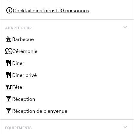
info
Cocktail dinatoire
:
100 personnes
expand_more
ADAPTÉ POUR
outdoor_grill
Barbecue
diversity_1
Cérémonie
restaurant
Dîner
restaurant
Dîner privé
nightlife
Fête
local_bar
Réception
local_bar
Réception de bienvenue
expand_more
EQUIPEMENTS