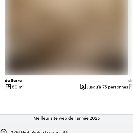
de Serre
de
border_outer
person_pin
border_o
2
80 m
Jusqu'à 75 personnes
Superficie
Capacité
Su
Meilleur site web de l'année 2025
copyright
2026
High Profile Locaties B.V.