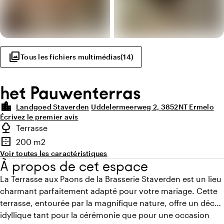
photo_library
Tous les fichiers multimédias
(
14
)
het Pauwenterras
location_city
Landgoed Staverden
Uddelermeerweg 2, 3852NT Ermelo
Écrivez le premier avis
Points forts
nature
Terrasse
Type d'espace extérieur
border_outer
200 m2
Superficie
Voir toutes les caractéristiques
À propos de cet espace
La Terrasse aux Paons de la Brasserie Staverden est un lieu
charmant parfaitement adapté pour votre mariage. Cette
terrasse, entourée par la magnifique nature, offre un décor
idyllique tant pour la cérémonie que pour une occasion