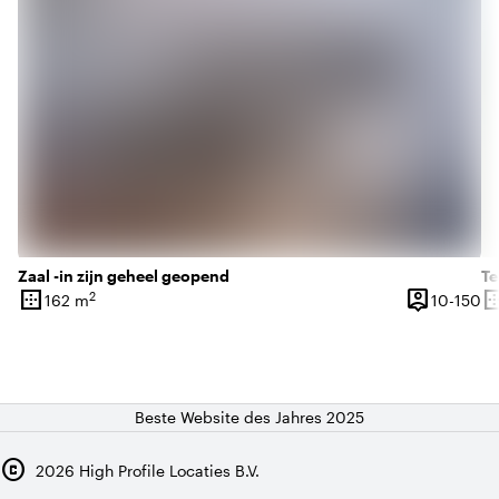
Zaal -in zijn geheel geopend
Te
border_outer
person_pin
border_o
2
10
162 m
10-150
Oberfläche
Kapazität
Ob
Beste Website des Jahres 2025
copyright
2026
High Profile Locaties B.V.