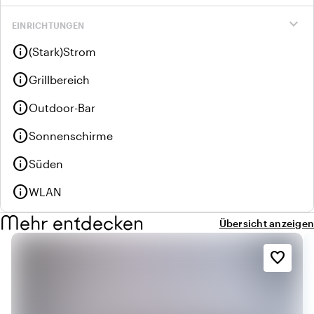
expand_more
EINRICHTUNGEN
info
(Stark)Strom
info
Grillbereich
info
Outdoor-Bar
info
Sonnenschirme
info
Süden
info
WLAN
Mehr entdecken
Übersicht anzeigen
favorite_border