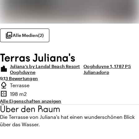
photo_library
Alle Medien
(
2
)
Terras Juliana's
Juliana’s by Landal Beach Resort
Ooghduyne 1, 1787 PS
location_city
Ooghduyne
Julianadorp
Durchschnittliche Bewertung von 9,1 von 10
Anzahl der Bewertungen: 3
9,1
3 Bewertungen
Highlights
nature
Terrasse
Art des Außenbereichs
border_outer
198 m2
Fläche
Alle Eigenschaften anzeigen
Über den Raum
Die Terrasse von Juliana's hat einen wunderschönen Blick
über das Wasser.