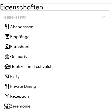
Eigenschaften
expand_more
GEEIGNET FÜR
restaurant
Abendessen
local_bar
Empfänge
photo_camera
Fotoshoot
outdoor_grill
Grillparty
festival
Hochzeit im Festivalstil
nightlife
Party
restaurant
Private Dining
local_bar
Rezeption
diversity_1
Zeremonie