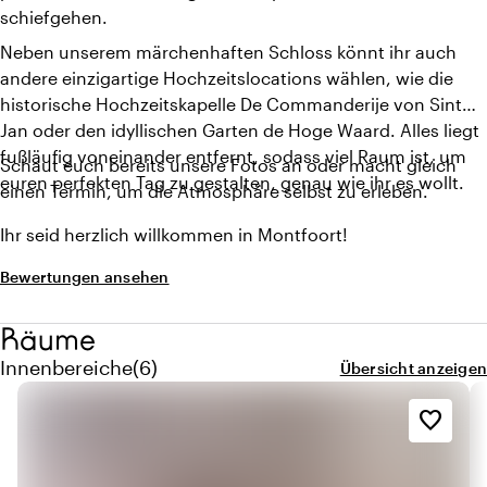
schiefgehen.
Neben unserem märchenhaften Schloss könnt ihr auch
andere einzigartige Hochzeitslocations wählen, wie die
historische Hochzeitskapelle De Commanderije von Sint
Jan oder den idyllischen Garten de Hoge Waard. Alles liegt
fußläufig voneinander entfernt, sodass viel Raum ist, um
Schaut euch bereits unsere Fotos an oder macht gleich
euren perfekten Tag zu gestalten, genau wie ihr es wollt.
einen Termin, um die Atmosphäre selbst zu erleben.
Ihr seid herzlich willkommen in Montfoort!
Bewertungen ansehen
Räume
Menge innenbereiche: 6
Innenbereiche
(
6
)
Übersicht anzeigen
favorite_border