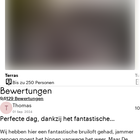
Terras
Tu
person_pin
border_o
Bis zu 250 Personen
Kapazität
Ob
Bewertungen
Durchschnittliche Bewertung von 9,6 von 10
Anzahl der Bewertungen: 129
9,6
129 Bewertungen
Thomas
T
Du
10
01 Sep. 2024
Perfecte dag, dankzij het fantastische
personeel
Wij hebben hier een fantastische bruiloft gehad, jammer
genoeg moest het binnen vanwege het weer. Maar De