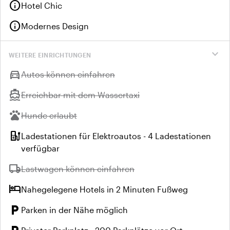
info
Hotel Chic
info
Modernes Design
expand_more
WEITERE EINRICHTUNGEN
directions_car
Nicht verfügbar:
Autos können einfahren
directions_boat
Nicht verfügbar:
Erreichbar mit dem Wassertaxi
pets
Nicht verfügbar:
Hunde erlaubt
ev_station
Ladestationen für Elektroautos - 4 Ladestationen
verfügbar
local_shipping
Nicht verfügbar:
Lastwagen können einfahren
hotel
Nahegelegene Hotels in 2 Minuten Fußweg
local_parking
Parken in der Nähe möglich