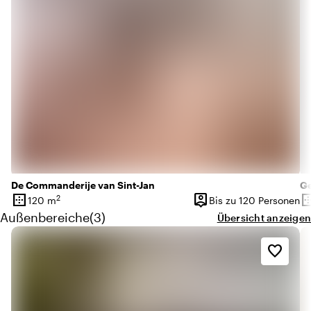
De Commanderije van Sint-Jan
G
border_outer
person_pin
border_o
2
120 m
Bis zu 120 Personen
Oberfläche
Kapazität
Ob
Menge außenbereiche: 3
Außenbereiche
(
3
)
Übersicht anzeigen
favorite_border