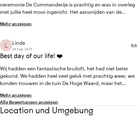
ceremonie De Commanderije is prachtig en was in overleg
met jullie heel mooi ingericht. Het aansnijden van de
bruidstaart kom nog heerlijk buiten op het terras. Het diner
Mehr anzeigen
voor alle gasten was heerlijk en iedereen vond het
geweldig. 'S avonds hadden we het feest in de Gelagkamer
en ook dat was perfect verzorgt. Kortom een geweldige
Linda
L
Dur
9,6
dag/avond!
28 Aug. 2023
Best day of our life! ❤️
Wij hadden een fantastische bruiloft, het had niet beter
gekund. We hadden heel veel geluk met prachtig weer, we
konden trouwen in de tuin De Hoge Waard, maar het
personeel van Montfoort maakt het een topbeleving. Niets
Mehr anzeigen
wordt aan het toeval overgelaten Goede kwaliteit van het
Alle Bewertungen anzeigen
eten, de hapjes en de wijnen. In de voorbereiding naar
Location und Umgebung
onze bruiloft was de communicatie ook erg goed en was
het personeel erg behulpzaam.