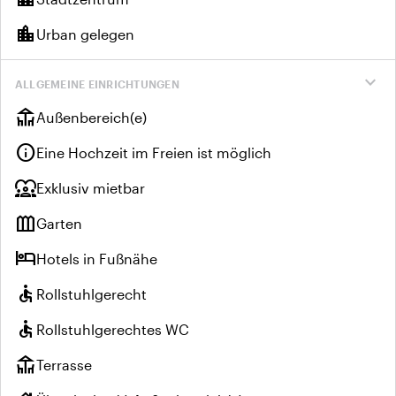
location_city
Urban gelegen
expand_more
ALLGEMEINE EINRICHTUNGEN
deck
Außenbereich(e)
info
Eine Hochzeit im Freien ist möglich
diversity_1
Exklusiv mietbar
outdoor_garden
Garten
hotel
Hotels in Fußnähe
accessible
Rollstuhlgerecht
accessible
Rollstuhlgerechtes WC
deck
Terrasse