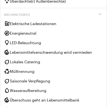
roofing
Überdachte(r) Außenbereich(e)
expand_more
NACHHALTIGKEIT
ev_charger
Elektrische Ladestationen
energy_program_saving
Energieneutral
lightbulb
LED-Beleuchtung
compost
Lebensmittelverschwendung wird vermieden
eco
Lokales Catering
recycling
Mülltrennung
eco
Saisonale Verpflegung
water_drop
Wasseraufbereitung
compost
Überschuss geht an Lebensmittelbank