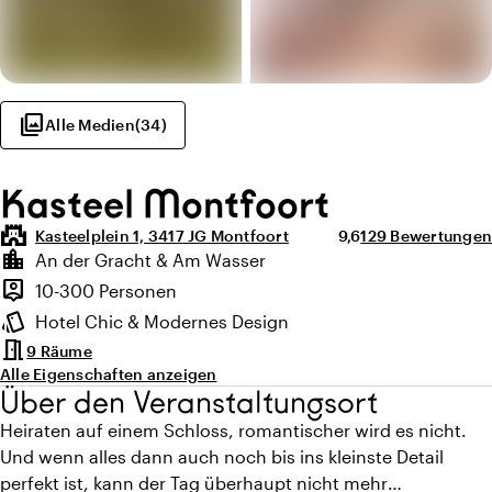
photo_library
Alle Medien
(
34
)
Kasteel Montfoort
castle
Durchschnittliche B
Anzahl der Bewer
Kasteelplein 1, 3417 JG Montfoort
9,6
129 Bewertungen
Highlights
location_city
An der Gracht & Am Wasser
Lage und Umgebung
person_pin
10-300 Personen
Kapazität
style
Hotel Chic & Modernes Design
Ambiente
meeting_room
9 Räume
Alle Eigenschaften anzeigen
Über den Veranstaltungsort
Heiraten auf einem Schloss, romantischer wird es nicht.
Und wenn alles dann auch noch bis ins kleinste Detail
perfekt ist, kann der Tag überhaupt nicht mehr