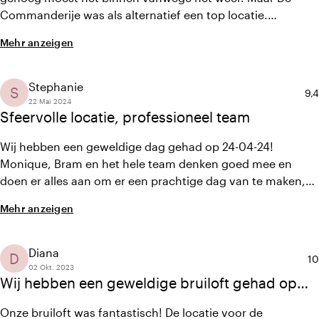
Commanderije was als alternatief een top locatie.
Personeel als dat van hun zie je tegenwoordig bijna niet
Mehr anzeigen
meer. Ieder moment dat je drinken bijna op was kwamen
ze langs en als je iets nodig had hoefde je het maar te
vragen en het was geregeld.
Stephanie
S
Dur
9,4
22 Mai 2024
Sfeervolle locatie, professioneel team
Wij hebben een geweldige dag gehad op 24-04-24!
Monique, Bram en het hele team denken goed mee en
doen er alles aan om er een prachtige dag van te maken,
die aansluit bij je persoonlijke wensen. We vonden
Mehr anzeigen
iedereen (incl. de bediening) erg professioneel, gastvrij en
flexibel. Wij kunnen de Commanderije en het Kasteel als
trouwlocaties van harte aanbevelen!
Diana
D
Du
10
02 Okt. 2023
Wij hebben een geweldige bruiloft gehad op
deze prachtige locatie ❤️
Onze bruiloft was fantastisch! De locatie voor de