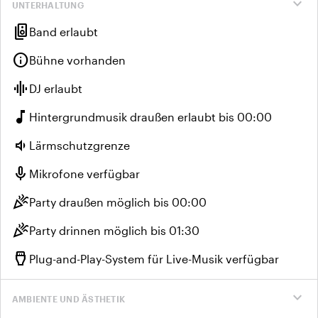
expand_more
UNTERHALTUNG
speaker_group
Band erlaubt
info
Bühne vorhanden
graphic_eq
DJ erlaubt
music_note
Hintergrundmusik draußen erlaubt bis 00:00
volume_down
Lärmschutzgrenze
mic
Mikrofone verfügbar
celebration
Party draußen möglich bis 00:00
celebration
Party drinnen möglich bis 01:30
settings_input_hdmi
Plug-and-Play-System für Live-Musik verfügbar
expand_more
AMBIENTE UND ÄSTHETIK