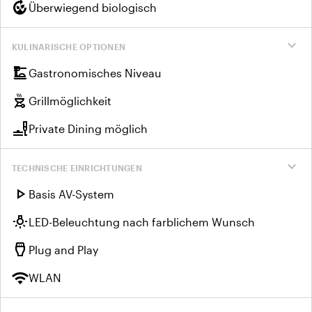
compost
Überwiegend biologisch
expand_more
KULINARISCHE OPTIONEN
dinner_dining
Gastronomisches Niveau
outdoor_grill
Grillmöglichkeit
brunch_dining
Private Dining möglich
expand_more
TECHNISCHE EINRICHTUNGEN
play_arrow
Basis AV-System
wb_incandescent
LED-Beleuchtung nach farblichem Wunsch
settings_input_hdmi
Plug and Play
wifi
WLAN