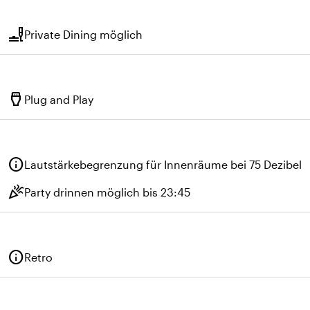
brunch_dining
Private Dining möglich
settings_input_hdmi
Plug and Play
info
Lautstärkebegrenzung für Innenräume bei 75 Dezibel
celebration
Party drinnen möglich bis 23:45
info
Retro