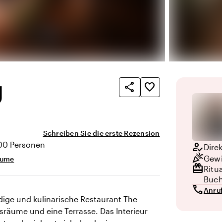
y
share
favorite_border
Schreiben Sie die erste Rezension
100 Personen
how_to_reg
Dire
ät
celebration
Gewi
äume
redeem
Ritu
Buc
call
Anru
ndige und kulinarische Restaurant The
gsräume und eine Terrasse. Das Interieur