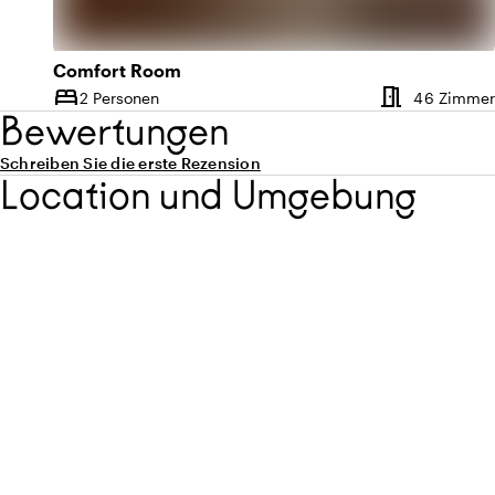
Comfort Room
meeting_room
bed
2 Personen
46 Zimmer
Kapazität
Bewertungen
Schreiben Sie die erste Rezension
Location und Umgebung