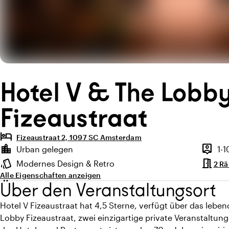
Hotel V & The Lobb
Fizeaustraat
hotel
Fizeaustraat 2, 1097 SC Amsterdam
Highlights
location_city
person_pin
Urban gelegen
1-
Lage und Umgebung
Kapazit
meeting_room
style
Modernes Design & Retro
2 R
Ambiente
Alle Eigenschaften anzeigen
Über den Veranstaltungsort
Hotel V Fizeaustraat hat 4,5 Sterne, verfügt über das lebe
Lobby Fizeaustraat, zwei einzigartige private Veranstaltun