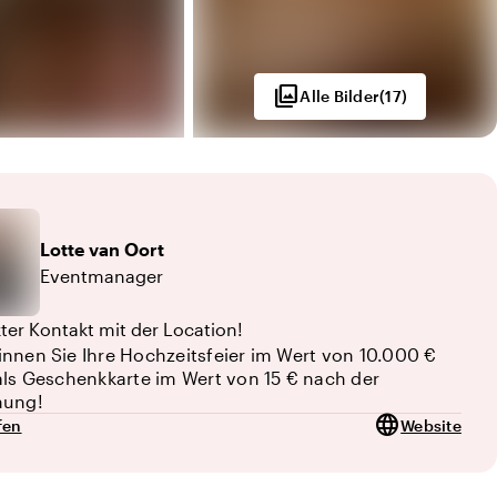
photo_library
Alle Bilder
(
17
)
Lotte
van Oort
Eventmanager
kter Kontakt mit der Location!
nnen Sie Ihre Hochzeitsfeier im Wert von 10.000 €
als Geschenkkarte im Wert von 15 € nach der
hung!
language
fen
Website