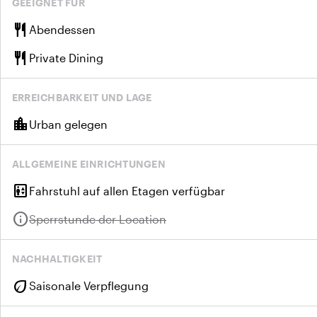
GEEIGNET FÜR
restaurant
Abendessen
restaurant
Private Dining
ERREICHBARKEIT UND LAGE
location_city
Urban gelegen
ALLGEMEINE EINRICHTUNGEN
elevator
Fahrstuhl auf allen Etagen verfügbar
info
Nicht verfügbar:
Sperrstunde der Location
NACHHALTIGKEIT
eco
Saisonale Verpflegung