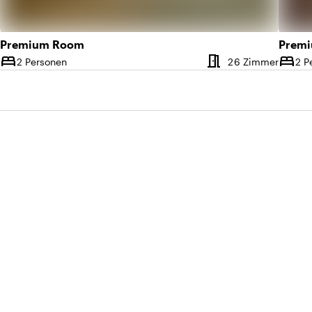
Premium Room
Premi
meeting_room
bed
bed
Anzahl der Zimmer
Anzah
2 Personen
26 Zimmer
2 P
Kapazität
Kapazi