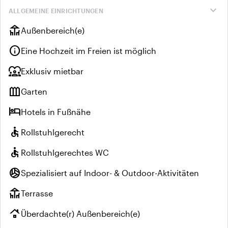
expand_more
ALLGEMEINE EINRICHTUNGEN
deck
Außenbereich(e)
info
Eine Hochzeit im Freien ist möglich
diversity_1
Exklusiv mietbar
outdoor_garden
Garten
hotel
Hotels in Fußnähe
accessible
Rollstuhlgerecht
accessible
Rollstuhlgerechtes WC
sports_volleyball
Spezialisiert auf Indoor- & Outdoor-Aktivitäten
deck
Terrasse
roofing
Überdachte(r) Außenbereich(e)