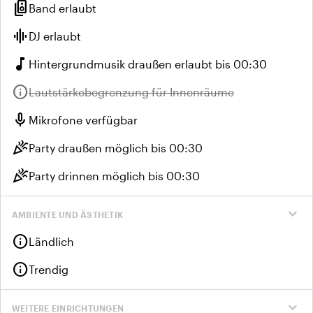
speaker_group
Band erlaubt
graphic_eq
DJ erlaubt
music_note
Hintergrundmusik draußen erlaubt bis 00:30
info
Nicht verfügbar:
Lautstärkebegrenzung für Innenräume
mic
Mikrofone verfügbar
celebration
Party draußen möglich bis 00:30
celebration
Party drinnen möglich bis 00:30
expand_more
AMBIENTE UND ÄSTHETIK
info
Ländlich
info
Trendig
expand_more
WEITERE EINRICHTUNGEN