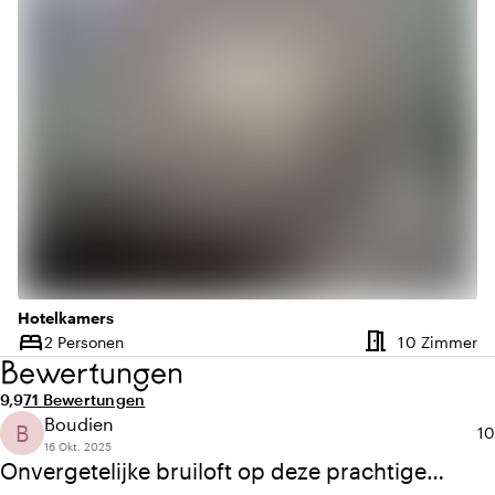
Hotelkamers
meeting_room
bed
An
2 Personen
10 Zimmer
Kapazität
Bewertungen
Durchschnittliche Bewertung von 9,9 von 10
Anzahl der Bewertungen: 71
9,9
71 Bewertungen
Boudien
B
Du
10
16 Okt. 2025
Onvergetelijke bruiloft op deze prachtige