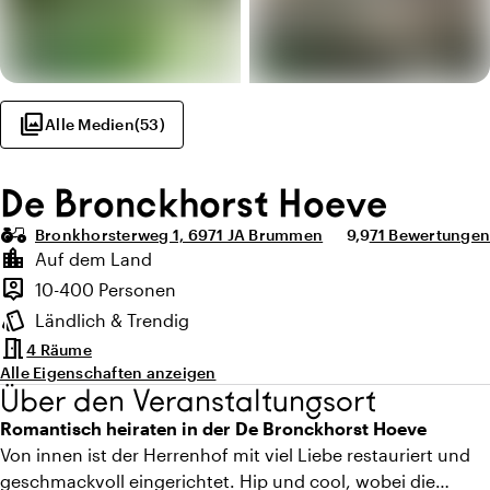
photo_library
Alle Medien
(
53
)
De Bronckhorst Hoeve
agriculture
Durchschnittliche 
Anzahl der Bew
Bronkhorsterweg 1, 6971 JA Brummen
9,9
71 Bewertungen
Highlights
location_city
Auf dem Land
Lage und Umgebung
person_pin
10-400 Personen
Kapazität
style
Ländlich & Trendig
Ambiente
meeting_room
4 Räume
Alle Eigenschaften anzeigen
Über den Veranstaltungsort
Romantisch heiraten in der De Bronckhorst Hoeve
Von innen ist der Herrenhof mit viel Liebe restauriert und
geschmackvoll eingerichtet. Hip und cool, wobei die