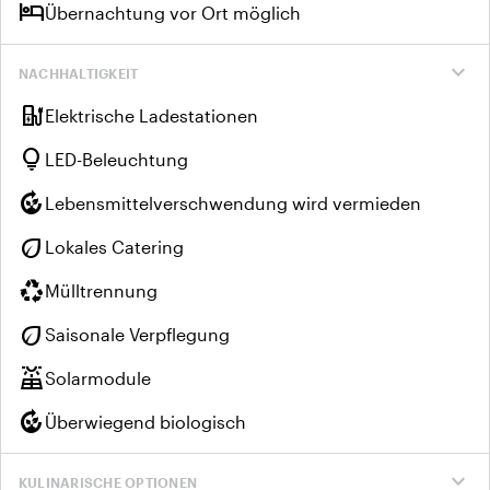
hotel
Übernachtung vor Ort möglich
expand_more
NACHHALTIGKEIT
ev_charger
Elektrische Ladestationen
lightbulb
LED-Beleuchtung
compost
Lebensmittelverschwendung wird vermieden
eco
Lokales Catering
recycling
Mülltrennung
eco
Saisonale Verpflegung
solar_power
Solarmodule
compost
Überwiegend biologisch
expand_more
KULINARISCHE OPTIONEN