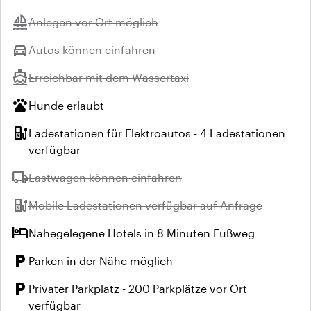
sailing
Nicht verfügbar:
Anlegen vor Ort möglich
directions_car
Nicht verfügbar:
Autos können einfahren
directions_boat
Nicht verfügbar:
Erreichbar mit dem Wassertaxi
pets
Hunde erlaubt
ev_station
Ladestationen für Elektroautos - 4 Ladestationen
verfügbar
local_shipping
Nicht verfügbar:
Lastwagen können einfahren
ev_station
Nicht verfügbar:
Mobile Ladestationen verfügbar auf Anfrage
hotel
Nahegelegene Hotels in 8 Minuten Fußweg
local_parking
Parken in der Nähe möglich
local_parking
Privater Parkplatz - 200 Parkplätze vor Ort
verfügbar