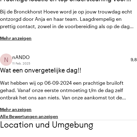
onze droomdag!
Bij de Bronckhorst Hoeve word je op jouw trouwdag echt
ontzorgd door Anja en haar team. Laagdrempelig en
prettig contact, zowel in de voorbereiding als op de dag
zelf. Wij hadden de mazzel dat het perfect weer was op
Mehr anzeigen
onze trouwdag, dus konden we buiten in de boomgaard
trouwen; een super mooie plek! Het gaf ons echter ook
heel veel rust dat er een plan B voor slecht weer
nANDO
N
Dur
9,8
beschikbaar was. De catering was ook top!
11 Feb. 2025
Wat een onvergetelijke dag!!
Wat hebben wij op 06-09-2024 een prachtige bruiloft
gehad. Vanaf onze eerste ontmoeting t/m de dag zelf
ontbrak het ons aan niets. Van onze aankomst tot de
ceremonie, van de taart naar de borrel, van het eten t/m
Mehr anzeigen
het feest. Alles werd door jullie tot in de puntjes geregeld
Alle Bewertungen anzeigen
en werd het voor ons een onvergetelijke dag. Iedereen van
Location und Umgebung
jullie team heeft ons de hele dag met een stralende
glimlach geholpen en bijgestaan.