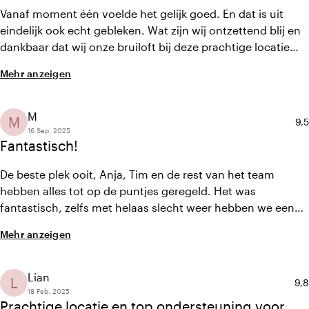
locatie met toppers van een team
Vanaf moment één voelde het gelijk goed. En dat is uit
eindelijk ook echt gebleken. Wat zijn wij ontzettend blij en
dankbaar dat wij onze bruiloft bij deze prachtige locatie
hebben mogen vieren! En wat zijn Anja, Tim en de rest van
Mehr anzeigen
het team geweldige mensen!! Altijd is er een mogelijkheid
om wat te bespreken. Ze denken graag met je mee.
Gastvrijheid ten top. En de omgang met de kinderen was
M
M
Dur
9,5
ook helemaal goed. Zowel t
16 Sep. 2025
Fantastisch!
De beste plek ooit, Anja, Tim en de rest van het team
hebben alles tot op de puntjes geregeld. Het was
fantastisch, zelfs met helaas slecht weer hebben we een
enorm mooie plek gehad onder de tent. Niks was te gek,
Mehr anzeigen
alles wat we wilden was mogelijk. Over 12,5 jaar komen we
weer haha thanks toppers !!! Liefs Michael en Monica
Lian
L
Dur
9,8
18 Feb. 2025
Prachtige locatie en top ondersteuning voor