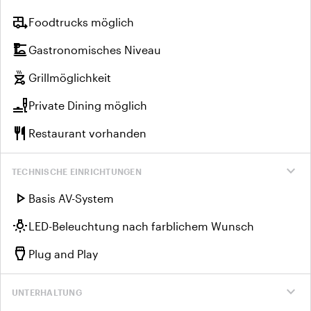
rv_hookup
Foodtrucks möglich
dinner_dining
Gastronomisches Niveau
outdoor_grill
Grillmöglichkeit
brunch_dining
Private Dining möglich
restaurant
Restaurant vorhanden
expand_more
TECHNISCHE EINRICHTUNGEN
play_arrow
Basis AV-System
wb_incandescent
LED-Beleuchtung nach farblichem Wunsch
settings_input_hdmi
Plug and Play
expand_more
UNTERHALTUNG