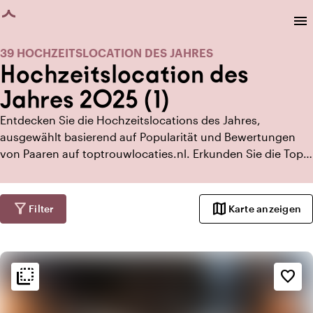
eite geladen
menu
39 HOCHZEITSLOCATION DES JAHRES
Hochzeitslocation des
Jahres 2025 (1)
Entdecken Sie die Hochzeitslocations des Jahres,
ausgewählt basierend auf Popularität und Bewertungen
von Paaren auf toptrouwlocaties.nl. Erkunden Sie die Top 3
landesweit und pro Provinz für Inspiration für Ihren
besonderen Tag!
filter_alt
map
Filter
Karte anzeigen
flip_to_back
flip_to_back
Ambiente und Ästhetik
favorite_border
favorite
Romantisch
info
Trendig