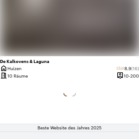
De Kalkovens & Laguna
home
Durchs
Anz
star
Huizen
8,9
(16)
Ort
meeting_room
person_pin
10 Räume
10-200
Kapazität
Beste Website des Jahres 2025