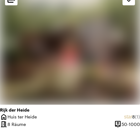
info
Ländlich
favorite
Romantisch
Rijk der Heide
home
Dur
An
star
Huis ter Heide
8
(1)
Ort
meeting_room
person_pin
8 Räume
50-1000
Kapazität