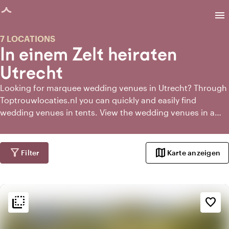
eite geladen
menu
7 LOCATIONS
In einem Zelt heiraten
Utrecht
Looking for marquee wedding venues in Utrecht? Through
Toptrouwlocaties.nl you can quickly and easily find
wedding venues in tents. View the wedding venues in a
tent and request information directly from the most
suitable wedding venues.
filter_alt
map
Filter
Karte anzeigen
flip_to_back
flip_to_back
Ambiente und Ästhetik
favorite_border
info
Ländlich
history
Vintage