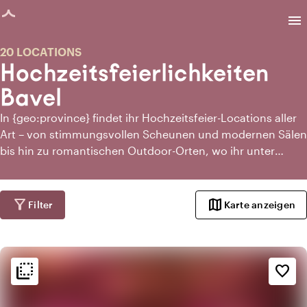
eite geladen
menu
20 LOCATIONS
Hochzeitsfeierlichkeiten
Bavel
In {geo:province} findet ihr Hochzeitsfeier-Locations aller
Art – von stimmungsvollen Scheunen und modernen Sälen
bis hin zu romantischen Outdoor-Orten, wo ihr unter
funkelnden Sternen tanzt. Hier findet ihr Locations, die
perfekt für Feste gemacht sind: mit Raum für Musik, Licht,
Styling und einer natürlichen Dynamik vom Toast bis zur
filter_alt
map
Filter
Karte anzeigen
Tanzfläche. In {geo:province} warten Hochzeitsfeier-
Locations, die den Abend ebenso unvergesslich machen
wie euer Ja-Wort.
flip_to_back
flip_to_back
Ambiente und Ästhetik
favorite_border
check_box_outline_blank
Basic
info
Ländlich