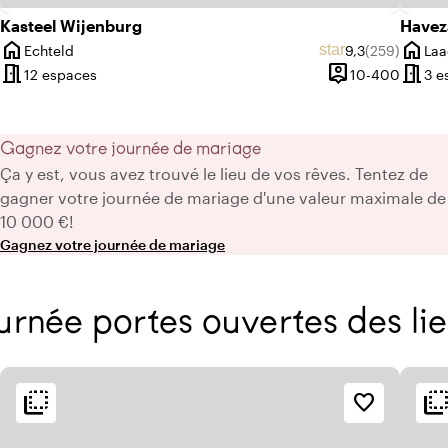
Kasteel Wijenburg
Havez
home
home
yenne de 9,6 sur 10
re d'avis : 110
Note moyenne d
Nombre d'avi
star
Echteld
9,3
(259)
Laa
Ville
Ville
meeting_room
person_pin
meeting_room
De 20 à 150 personnes
De 10 
12 espaces
10-400
3 e
Capacité
Gagnez votre journée de mariage
Ça y est, vous avez trouvé le lieu de vos rêves. Tentez de
gagner votre journée de mariage d'une valeur maximale de
10 000 €!
Gagnez votre journée de mariage
Journée portes ouvertes des l
flip_to_back
flip_to_ba
flip_to_back
flip_to_ba
Accessibilité et emplacement
Ambiance
favorite_border
info
location_city
Centre-ville
Classique