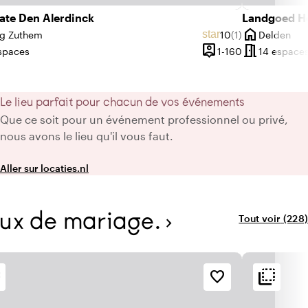
ate Den Alerdinck
Landgoed Ho
home
e 9,3 sur 10
s : 259
Note moyenne de 1
Nombre d'avis : 1
star
g Zuthem
10
(1)
Delden
Ville
person_pin
meeting_room
à 400 personnes
De 1 à 160 pe
spaces
1-160
14 espace
Capacité
Le lieu parfait pour chacun de vos événements
Que ce soit pour un événement professionnel ou privé,
nous avons le lieu qu'il vous faut.
Aller sur locaties.nl
ieux de mariage.
Tout voir
(228)
chevron_right
lieux dans la c
ck
flip_to_back
ck
flip_to_back
Accessibilité et emplacement
Ambiance
favorite_border
style
emoji_nature
À la campagne
Hôtel chic