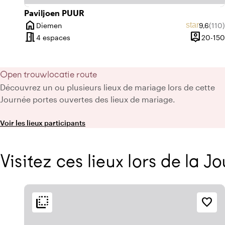
Paviljoen PUUR
home
Note mo
Nomb
star
Diemen
9,6
(110)
Ville
meeting_room
person_pin
4 espaces
20-150
Capacité
Open trouwlocatie route
Découvrez un ou plusieurs lieux de mariage lors de cette
Journée portes ouvertes des lieux de mariage.
Voir les lieux participants
Visitez ces lieux lors de la 
flip_to_back
flip_to_back
ment
Accessibilité et emplacement
Ambiance
favorite_border
location_city
info
water
e
Sur le canal
Industriel