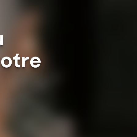
u
votre