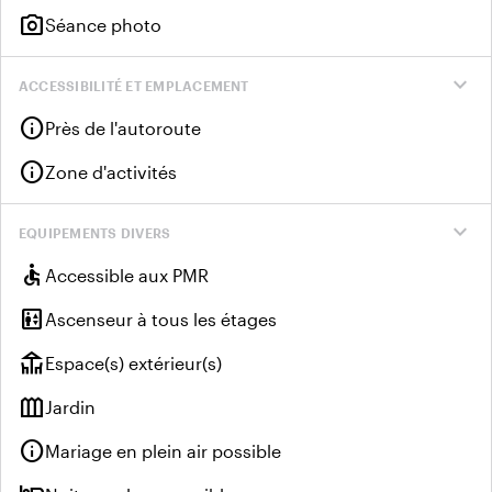
photo_camera
Séance photo
expand_more
ACCESSIBILITÉ ET EMPLACEMENT
info
Près de l'autoroute
info
Zone d'activités
expand_more
EQUIPEMENTS DIVERS
accessible
Accessible aux PMR
elevator
Ascenseur à tous les étages
deck
Espace(s) extérieur(s)
outdoor_garden
Jardin
info
Mariage en plein air possible