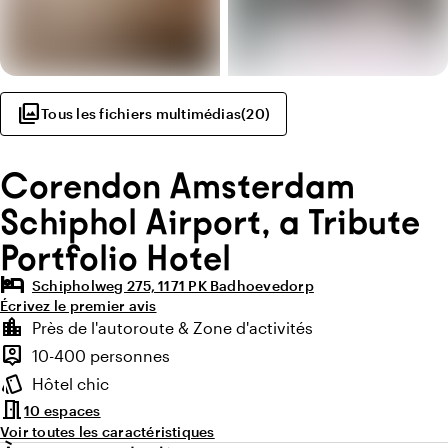
photo_library
Tous les fichiers multimédias
(
20
)
Corendon Amsterdam
Schiphol Airport, a Tribute
Portfolio Hotel
hotel
Schipholweg 275, 1171 PK Badhoevedorp
Écrivez le premier avis
Points forts
location_city
Près de l'autoroute & Zone d'activités
Environnement
person_pin
10-400 personnes
Capacité
style
Hôtel chic
Ambiance
meeting_room
10 espaces
Voir toutes les caractéristiques