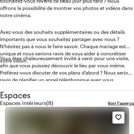
Souhaitez-vous revivre ce beau jour plus tard ? Nous
offrons la possibilité de montrer vos photos et vidéos dans
notre cinéma.
Avez-vous des souhaits supplémentaires ou des détails
importants que vous souhaitez partager avec nous ?
N'hésitez pas à nous le faire savoir. Chaque mariage est
unique et nous serions ravis de vous aider à concrétiser
Vous êtes chaleureusement invité à venir pour une visite,
votre vision.
afin que vous puissiez découvrir le lieu par vous-même.
Préférez-vous discuter de vos plans d'abord ? Nous serions
ravis de planifier un appel téléphonique avec vous.
Espaces
Quantité de espaces intérieurs : 8
Espaces intérieurs
(
8
)
Voir l'aperçu
favorite_border