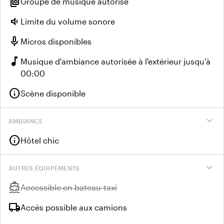
speaker_group
Groupe de musique autorisé
volume_down
Limite du volume sonore
mic
Micros disponibles
music_note
Musique d'ambiance autorisée à l'extérieur jusqu'à
00:00
info
Scène disponible
expand_more
AMBIANCE
info
Hôtel chic
expand_more
AUTRES ÉQUIPEMENTS
directions_boat
Indisponible :
Accessible en bateau-taxi
local_shipping
Accès possible aux camions