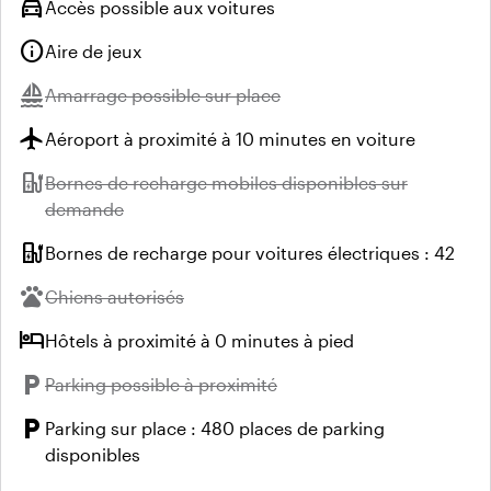
directions_car
Accès possible aux voitures
info
Aire de jeux
sailing
Indisponible :
Amarrage possible sur place
flight
Aéroport à proximité à 10 minutes en voiture
ev_station
Indisponible :
Bornes de recharge mobiles disponibles sur
demande
ev_station
Bornes de recharge pour voitures électriques : 42
pets
Indisponible :
Chiens autorisés
hotel
Hôtels à proximité à 0 minutes à pied
local_parking
Indisponible :
Parking possible à proximité
local_parking
Parking sur place : 480 places de parking
disponibles