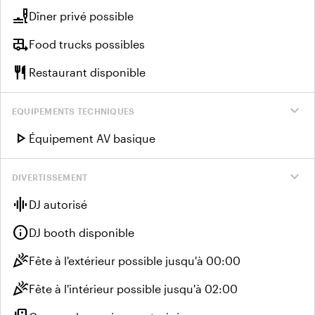
brunch_dining
Dîner privé possible
rv_hookup
Food trucks possibles
restaurant
Restaurant disponible
expand_more
EQUIPEMENTS TECHNIQUES
play_arrow
Équipement AV basique
expand_more
DIVERTISSEMENT
graphic_eq
DJ autorisé
info
DJ booth disponible
celebration
Fête à l'extérieur possible jusqu'à 00:00
celebration
Fête à l'intérieur possible jusqu'à 02:00