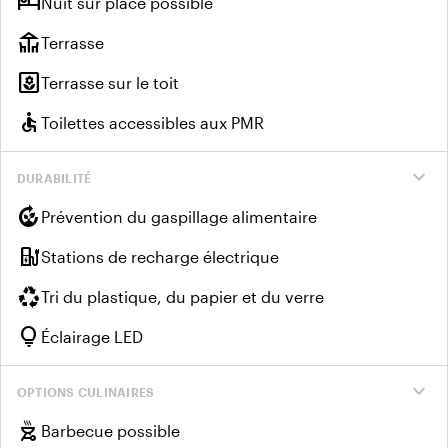
hotel
Nuit sur place possible
deck
Terrasse
yard
Terrasse sur le toit
accessible
Toilettes accessibles aux PMR
expand_more
DURABILITÉ
compost
Prévention du gaspillage alimentaire
ev_charger
Stations de recharge électrique
recycling
Tri du plastique, du papier et du verre
lightbulb
Éclairage LED
expand_more
OPTIONS CULINAIRES
outdoor_grill
Barbecue possible