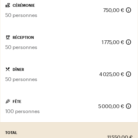
volunteer_activism
CÉRÉMONIE
info
750,00 €
50 personnes
coffee
RÉCEPTION
info
1 775,00 €
50 personnes
local_dining
DÎNER
info
4 025,00 €
50 personnes
celebration
FÊTE
info
5 000,00 €
100 personnes
TOTAL
11 550,00 €