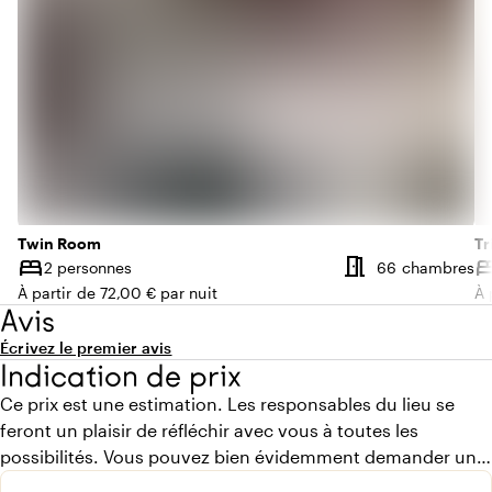
Twin Room
Tr
meeting_room
bed
be
N
2 personnes
66 chambres
Capacité
Ca
À partir de 72,00 € par nuit
À 
Avis
Écrivez le premier avis
Indication de prix
Ce prix est une estimation. Les responsables du lieu se
feront un plaisir de réfléchir avec vous à toutes les
possibilités. Vous pouvez bien évidemment demander un
devis gratuit.