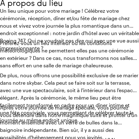
À propos du lieu
Un lieu unique pour votre mariage ! Célébrez votre
cérémonie, réception, dîner et/ou fête de mariage chez
nous et vivez votre journée la plus romantique dans un
endroit exceptionnel : notre jardin d'hôtel avec un véritable
Boeing 747. Qui ne voudrait pas dire oui avec une vue aussi
Préférez-vous un lieu intérieur ou les conditions
impressionnante ?
météorologiques ne permettent-elles pas une cérémonie
en extérieur ? Dans ce cas, nous transformons nos salles
sans effort en une salle de mariage chaleureuse.
De plus, nous offrons une possibilité exclusive de se marier
dans notre skybar. Cela peut se faire soit sur la terrasse,
avec une vue spectaculaire, soit à l'intérieur dans l'espace
élégant. Après la cérémonie, le même lieu peut être
facilement transformé en cadre pour un dîner intime et
Après votre journée de mariage spéciale, vous pourrez
une fête conviviale, vous permettant de célébrer toute la
vous détendre dans notre magnifique suite et profiter d'un
journée au même endroit unique.
moment ensemble avec un verre de bulles dans la
baignoire indépendante. Bien sûr, il y a aussi des
possibilités d'hébergement pour vos invités.